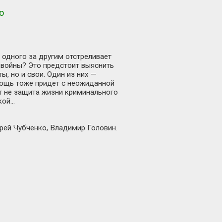
о
 одного за другим отстреливает
 войны? Это предстоит выяснить
, но и свои. Один из них —
мощь тоже придет с неожиданной
ет не защита жизни криминального
кой…
рей Чубченко, Владимир Головин.