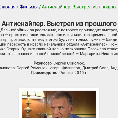
Главная
/
Фильмы
/ Антиснайпер. Выстрел из прошлог
Антиснайпер. Выстрел из прошлого
Дальнобойщик за расстояние, с которого производит выстрел,
 он — просто исполнитель заказов или инициатор криминальной
ву. Противостоять ему в этом будут не только чужие — бандиты
ий пересесть в кресло начальника отдела «Антиснайпер». По
ичке Старик. Однако главной целью полковника Погожева стан
оритета, а спасение своей возлюбленной — Маргариты Никольс
Режиссер
: Сергей Соколюк.
илиппова, Сергей Романюк, Игорь Филиппов, Дмитрий Сова, Анд
Производство
: Россия, 2010 г.