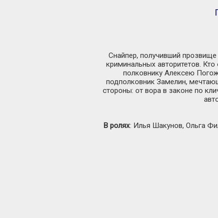
Снайпер, получивший прозвище 
криминальных авторитетов. Кто
полковнику Алексею Погоже
подполковник Замелин, мечтающ
стороны: от вора в законе по кл
авт
В ролях
: Илья Шакунов, Ольга Ф