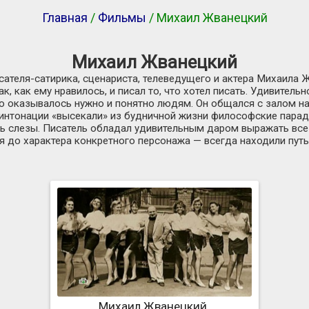
Главная
/
Фильмы
/ Михаил Жванецкий
Михаил Жванецкий
сателя-сатирика
, сценариста, телеведущего и актера Михаила
ак, как ему нравилось, и писал то, что хотел писать. Удивительн
что оказывалось нужно и понятно людям. Он общался с залом на
 интонации «высекали» из будничной жизни философские парад
зь слезы. Писатель обладал удивительным даром выражать все 
 до характера конкретного персонажа — всегда находили путь 
Михаил Жванецкий.