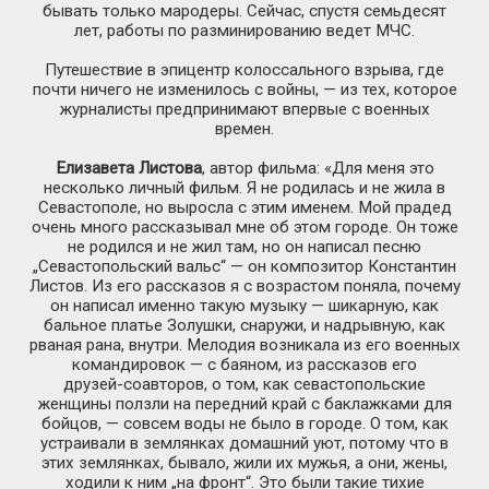
бывать только мародеры. Сейчас, спустя семьдесят
лет, работы по разминированию ведет МЧС.
Путешествие в эпицентр колоссального взрыва, где
почти ничего не изменилось с войны, — из тех, которое
журналисты предпринимают впервые с военных
времен.
Елизавета Листова
, автор фильма: «Для меня это
несколько личный фильм. Я не родилась и не жила в
Севастополе, но выросла с этим именем. Мой прадед
очень много рассказывал мне об этом городе. Он тоже
не родился и не жил там, но он написал песню
„Севастопольский вальс“ — он композитор Константин
Листов. Из его рассказов я с возрастом поняла, почему
он написал именно такую музыку — шикарную, как
бальное платье Золушки, снаружи, и надрывную, как
рваная рана, внутри. Мелодия возникала из его военных
командировок — с баяном, из рассказов его
друзей-соавторов
, о том, как севастопольские
женщины ползли на передний край с баклажками для
бойцов, — совсем воды не было в городе. О том, как
устраивали в землянках домашний уют, потому что в
этих землянках, бывало, жили их мужья, а они, жены,
ходили к ним „на фронт“. Это были такие тихие