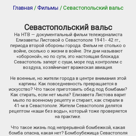
Главная
/
Фильмы
/ Севастопольский вальс
Севастопольский вальс
На НТВ — документальный фильм тележурналиста
Елизаветы Листовой о Севастополе 1941- 42 гг.,
периода второй обороны города. Фильм не столько о
войне, сколько о жизни в войне. Эти дни называют
«обороной», но по сути, это настоящая блокада:
Севастополь заперт с суши, море под контролем с
воздуха, хозяйничает вражеская авиация.
Не военные, но жители города в центре внимания этой
картины. Как повседневность превращается в
искусство? Что такое приготовить обед под бомбами?
Как стирать, если нет мыла? Елизавета Листова варит
мыло по военному рецепту и стирает, как стирали в
41-м
в Севастополе. Жители Севастополя делятся
рецептом «каши без воды», который тоже проверяется
на практике.
Что такое жизнь под непрерывной бомбежкой, какая
бомба опасна, какая нет? Бомбоубежища Севастополя