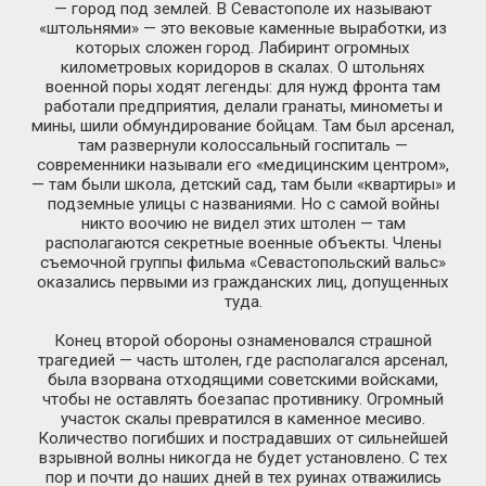
— город под землей. В Севастополе их называют
«штольнями» — это вековые каменные выработки, из
которых сложен город. Лабиринт огромных
километровых коридоров в скалах. О штольнях
военной поры ходят легенды: для нужд фронта там
работали предприятия, делали гранаты, минометы и
мины, шили обмундирование бойцам. Там был арсенал,
там развернули колоссальный госпиталь —
современники называли его «медицинским центром»,
— там были школа, детский сад, там были «квартиры» и
подземные улицы с названиями. Но с самой войны
никто воочию не видел этих штолен — там
располагаются секретные военные объекты. Члены
съемочной группы фильма «Севастопольский вальс»
оказались первыми из гражданских лиц, допущенных
туда.
Конец второй обороны ознаменовался страшной
трагедией — часть штолен, где располагался арсенал,
была взорвана отходящими советскими войсками,
чтобы не оставлять боезапас противнику. Огромный
участок скалы превратился в каменное месиво.
Количество погибших и пострадавших от сильнейшей
взрывной волны никогда не будет установлено. С тех
пор и почти до наших дней в тех руинах отважились