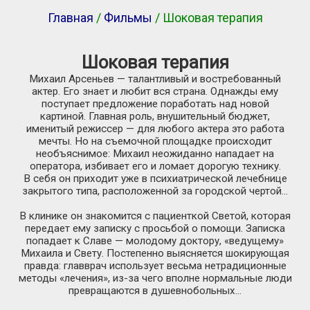
Главная
/
Фильмы
/ Шоковая терапия
Шоковая терапия
Михаил Арсеньев — талантливый и востребованный
актер. Его знает и любит вся страна. Однажды ему
поступает предложение поработать над новой
картиной. Главная роль, внушительный бюджет,
именитый режиссер — для любого актера это работа
мечты. Но на съемочной площадке происходит
необъяснимое: Михаил неожиданно нападает на
оператора, избивает его и ломает дорогую технику.
В себя он приходит уже в психиатрической лечебнице
закрытого типа, расположенной за городской чертой…
В клинике он знакомится с пациенткой Светой, которая
передает ему записку с просьбой о помощи. Записка
попадает к Славе — молодому доктору, «ведущему»
Михаила и Свету. Постепенно выясняется шокирующая
правда: главврач использует весьма нетрадиционные
методы «лечения»,
из-за
чего вполне нормальные люди
превращаются в душевнобольных…