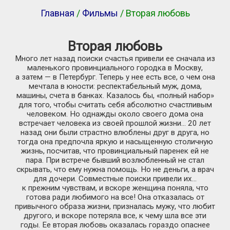
Главная
/
Фильмы
/ Вторая любовь
Вторая любовь
Много лет назад поиски счастья привели ее сначала из
маленького провинциального городка в Москву,
а затем — в Петербург. Теперь у нее есть все, о чем она
мечтала в юности: респектабельный муж, дома,
машины, счета в банках. Казалось бы, «полный набор»
для того, чтобы считать себя абсолютно счастливым
человеком. Но однажды около своего дома она
встречает человека из своей прошлой жизни… 20 лет
назад они были страстно влюблены друг в друга, но
тогда она предпочла яркую и насыщенную столичную
жизнь, посчитав, что провинциальный паренек ей не
пара. При встрече бывший возлюбленный не стал
скрывать, что ему нужна помощь. Но не деньги, а врач
для дочери. Совместные поиски привели их…
к прежним чувствам, и вскоре женщина поняла, что
готова ради любимого на все! Она отказалась от
привычного образа жизни, призналась мужу, что любит
другого, и вскоре потеряла все, к чему шла все эти
годы. Ее вторая любовь оказалась гораздо опаснее