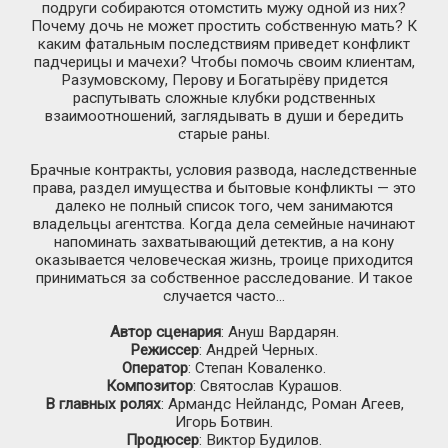
подруги собираются отомстить мужу одной из них?
Почему дочь не может простить собственную мать? К
каким фатальным последствиям приведет конфликт
падчерицы и мачехи? Чтобы помочь своим клиентам,
Разумовскому, Перову и Богатырёву придется
распутывать сложные клубки родственных
взаимоотношений, заглядывать в души и бередить
старые раны.
Брачные контракты, условия развода, наследственные
права, раздел имущества и бытовые конфликты — это
далеко не полный список того, чем занимаются
владельцы агентства. Когда дела семейные начинают
напоминать захватывающий детектив, а на кону
оказывается человеческая жизнь, троице приходится
приниматься за собственное расследование. И такое
случается часто…
Автор сценария
: Ануш Вардарян.
Режиссер
: Андрей Черных.
Оператор
: Степан Коваленко.
Композитор
: Святослав Курашов.
В главных ролях
: Армандс Нейландс, Роман Агеев,
Игорь Ботвин.
Продюсер
: Виктор Будилов.