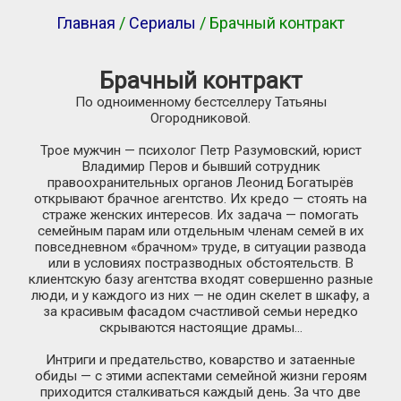
Главная
/
Сериалы
/ Брачный контракт
Брачный контракт
По одноименному бестселлеру Татьяны
Огородниковой.
Трое мужчин — психолог Петр Разумовский, юрист
Владимир Перов и бывший сотрудник
правоохранительных органов Леонид Богатырёв
открывают брачное агентство. Их кредо — стоять на
страже женских интересов. Их задача — помогать
семейным парам или отдельным членам семей в их
повседневном «брачном» труде, в ситуации развода
или в условиях постразводных обстоятельств. В
клиентскую базу агентства входят совершенно разные
люди, и у каждого из них — не один скелет в шкафу, а
за красивым фасадом счастливой семьи нередко
скрываются настоящие драмы…
Интриги и предательство, коварство и затаенные
обиды — с этими аспектами семейной жизни героям
приходится сталкиваться каждый день. За что две