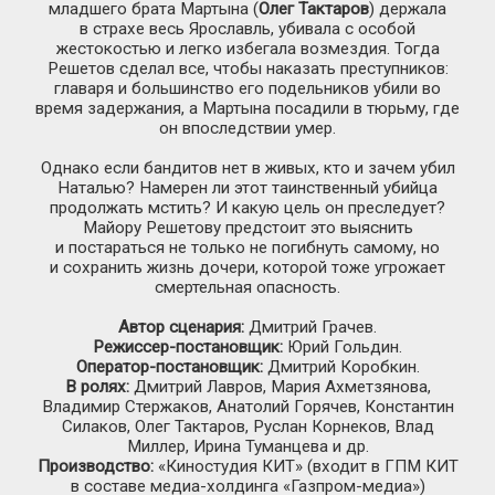
младшего брата Мартына (
Олег Тактаров
) держала
в страхе весь Ярославль, убивала с особой
жестокостью и легко избегала возмездия. Тогда
Решетов сделал все, чтобы наказать преступников:
главаря и большинство его подельников убили во
время задержания, а Мартына посадили в тюрьму, где
он впоследствии умер.
Однако если бандитов нет в живых, кто и зачем убил
Наталью? Намерен ли этот таинственный убийца
продолжать мстить? И какую цель он преследует?
Майору Решетову предстоит это выяснить
и постараться не только не погибнуть самому, но
и сохранить жизнь дочери, которой тоже угрожает
смертельная опасность.
Автор сценария:
Дмитрий Грачев.
Режиссер-постановщик
:
Юрий Гольдин.
Оператор-постановщик
:
Дмитрий Коробкин.
В ролях:
Дмитрий Лавров, Мария Ахметзянова,
Владимир Стержаков, Анатолий Горячев, Константин
Силаков, Олег Тактаров, Руслан Корнеков, Влад
Миллер, Ирина Туманцева и др.
Производство:
«Киностудия КИТ» (входит в ГПМ КИТ
в составе
медиа-холдинга
«Газпром-медиа»
)