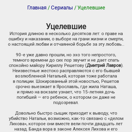
Главная
/
Сериалы
/ Уцелевшие
Уцелевшие
История длиною в несколько десятков лет: о праве на
ошибку и наказании, о выборе на грани жизни и смерти,
о настоящей любви и отчаянной борьбе за эту любовь…
90-е
уже давно прошли, но эхо того непростого,
темного времени до сих пор звучит и не дает спать
спокойно майору Кириллу Решетову (
Дмитрий Лавров
).
Неизвестные жестоко расправляются с его бывшей
возлюбленной Натальей, которая тоже работала
в полиции. Шокированный этой новостью, Решетов
срочно выезжает в Ярославль, где жила Наташа,
и прямо на вокзале узнает, что
15-летняя
дочь
погибшей — его ребенок, о котором он даже не
подозревал.
Довольно быстро сыщик приходит к выводу, что
убийство Натальи, возможно,
как-то
связано с «делом
Лихова», которое они вместе вели почти двадцать лет
назад. Банда вора в законе Алексея Лихова и его