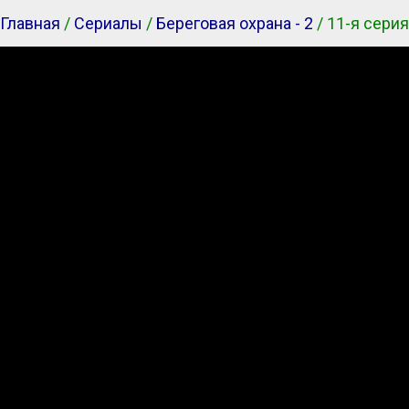
Главная
/
Сериалы
/
Береговая охрана - 2
/ 11-я серия