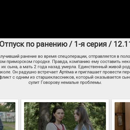
Отпуск по ранению / 1-я серия / 12.
учивший ранение во время спецоперации, отправляется в пол
ом приморском городке. Правда, компанию ему составить неком
ой их сына, а мать 2 года назад умерла. Единственный живой р
коле. Он радушно встречает Артёма и приглашает провести пер
фликт с одним из старшеклассников, который оказывается сын
сулит Говорову немалые проблемы.