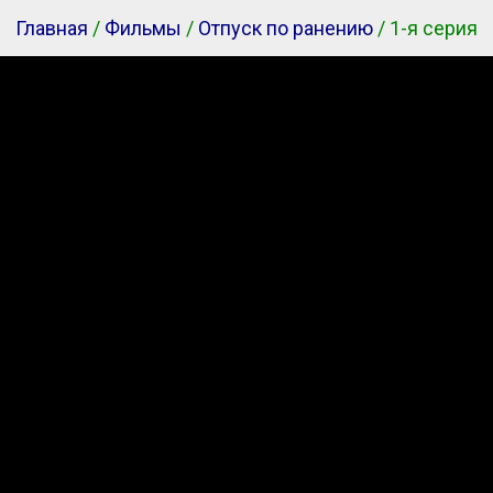
Главная
/
Фильмы
/
Отпуск по ранению
/ 1-я серия