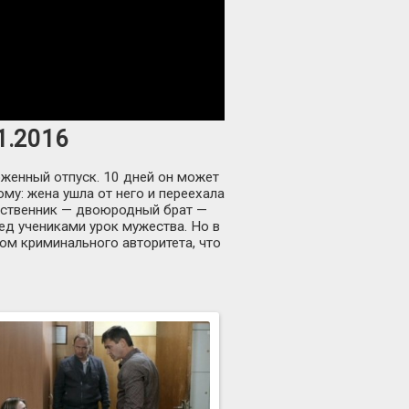
11.2016
оженный отпуск. 10 дней он может
у: жена ушла от него и переехала
одственник — двоюродный брат —
ед учениками урок мужества. Но в
ом криминального авторитета, что