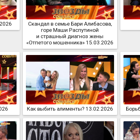
.2026
Скандал в семье Бари Алибасова,
горе Маши Распутиной
и страшный диагноз жены
«Отпетого мошенника» 15.03.2026
026
Как выбить алименты? 13.02.2026
Борьб