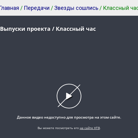
Главная
/
Передачи
/
Звезды сошлись
/ Классный ча