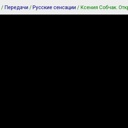
/
Передачи
/
Русские сенсации
/ Ксения Собчак. От