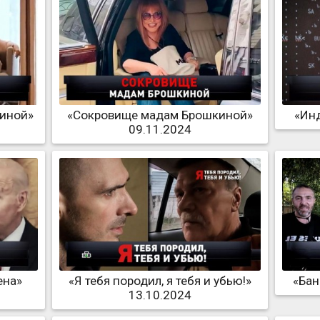
киной»
«Сокровище мадам Брошкиной»
«Инд
09.11.2024
ена»
«Я тебя породил, я тебя и убью!»
«Бан
13.10.2024