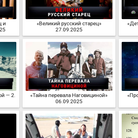
ц и
«Великий русский старец»
«Де
025
27.09.2025
й — 2.
«Тайна перевала Наговициной»
«Пр
06.09.2025