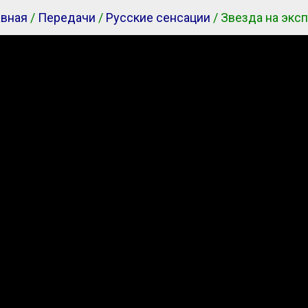
авная
/
Передачи
/
Русские сенсации
/ Звезда на эксп