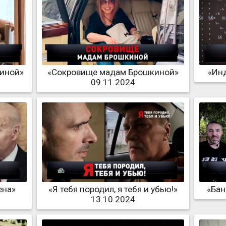
киной»
«Сокровище мадам Брошкиной»
«Инд
09.11.2024
ена»
«Я тебя породил, я тебя и убью!»
«Бан
13.10.2024