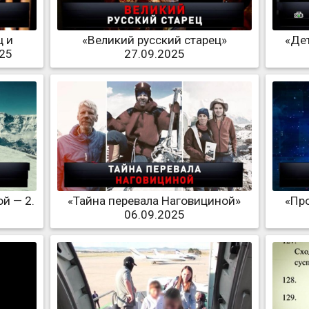
ц и
«Великий русский старец»
«Де
025
27.09.2025
й — 2.
«Тайна перевала Наговициной»
«Пр
06.09.2025