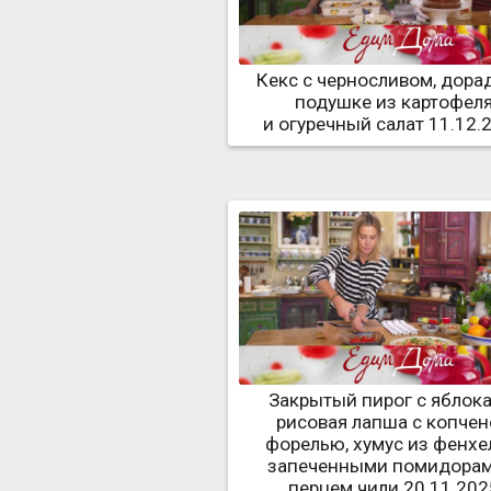
Кекс с черносливом, дора
подушке из картофел
и огуречный салат 11.12.
Закрытый пирог с яблока
рисовая лапша с копче
форелью, хумус из фенхе
запеченными помидорам
перцем чили 20.11.202