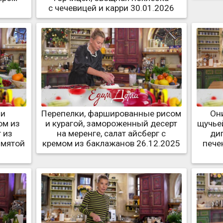
с чечевицей и карри 30.01.2026
ми
Перепелки, фаршированные рисом
Они
ом из
и курагой, замороженный десерт
щучьей
т из
на меренге, салат айсберг с
ди
 мятой
кремом из баклажанов 26.12.2025
пече