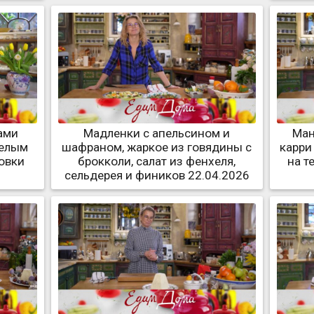
ами
Мадленки с апельсином и
Ман
белым
шафраном, жаркое из говядины с
карри
овки
брокколи, салат из фенхеля,
на т
6
сельдерея и фиников 22.04.2026