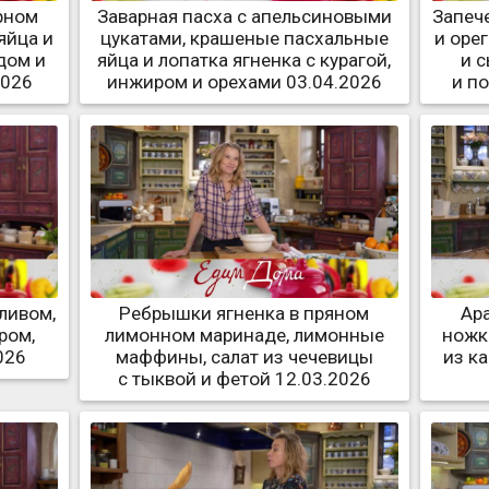
рном
Заварная пасха с апельсиновыми
Запеч
яйца и
цукатами, крашеные пасхальные
и оре
дом и
яйца и лопатка ягненка с курагой,
и 
2026
инжиром и орехами 03.04.2026
и п
ливом,
Ребрышки ягненка в пряном
Ар
ром,
лимонном маринаде, лимонные
ножк
026
маффины, салат из чечевицы
из к
с тыквой и фетой 12.03.2026