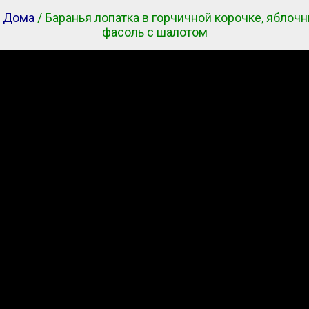
 Дома
/ Баранья лопатка в горчичной корочке, яблочн
фасоль с шалотом