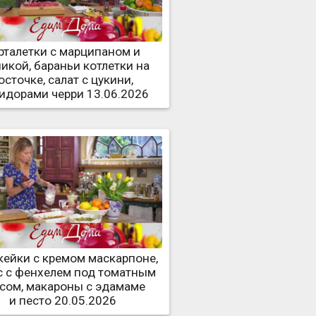
рталетки с марципаном и
икой, бараньи котлетки на
осточке, салат с цукини,
идорами черри 13.06.2026
ейки с кремом маскарпоне,
с с фенхелем под томатным
сом, макароны с эдамаме
и песто 20.05.2026