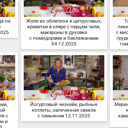
да на
Желе из облепихи и цитрусовых,
Т
я
креветки в кляре с перцем чили,
пеки
2025
макароны в духовке
с ми
с помидорами и баклажанами
груд
04.12.2025
том
ми,
Йогуртовый чизкейк, рыбные
Мерен
ной
котлеты, запеченная свекла
ля с
с тимьяном 12.11.2025
кам
и и
5