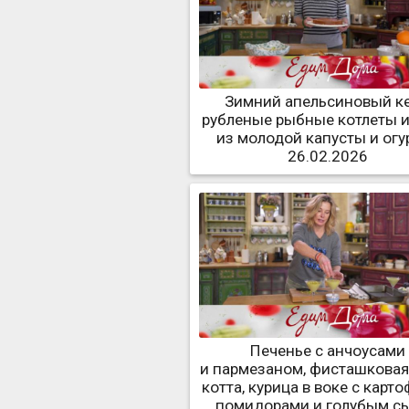
Зимний апельсиновый ке
рубленые рыбные котлеты и
из молодой капусты и огу
26.02.2026
Печенье с анчоусами
и пармезаном, фисташковая
котта, курица в воке с карт
помидорами и голубым с