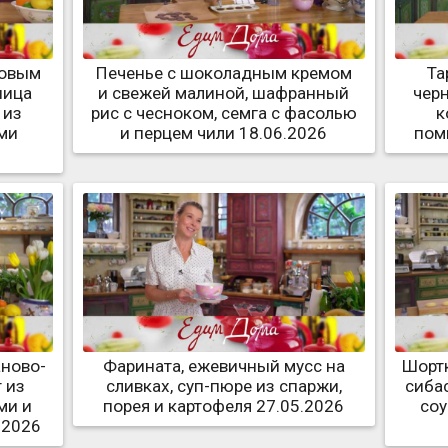
новым
Печенье с шоколадным кремом
Та
ница
и свежей малиной, шафранный
черн
 из
рис с чесноком, семга с фасолью
к
ми
и перцем чили 18.06.2026
пом
аново-
Фарината, ежевичный мусс на
Шортк
 из
сливках, суп-пюре из спаржи,
сиба
ми и
порея и картофеля 27.05.2026
соу
.2026