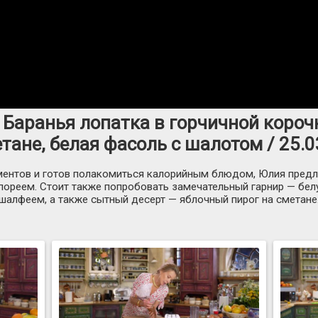
 Баранья лопатка в горчичной короч
тане, белая фасоль с шалотом / 25.
иментов и готов полакомиться калорийным блюдом, Юлия предл
 пореем. Стоит также попробовать замечательный гарнир — бел
шалфеем, а также сытный десерт — яблочный пирог на сметане