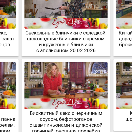
кс,
Свекольные блинчики с селедкой,
Китай
 салат
шоколадные блинчики с кремом
дорад
рцов
и кружевные блинчики
брок
с апельсином 20.02.2026
Бисквитный кекс с черничным
 панна
соусом, бефстроганов
шо
офелем,
с шампиньонами и дижонской
ыром
горчицей, овощная похлебка