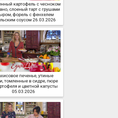
енный картофель с чесноком
гано, слоеный тарт с грушами
сыром, форель с фенхелем
ольским соусом 26.03.2026
ахисовое печенье, утиные
и, томленные в сидре, пюре
артофеля и цветной капусты
05.03.2026