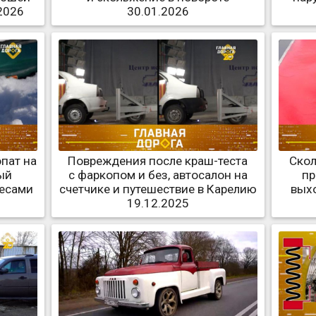
2026
30.01.2026
пат на
Повреждения после краш-теста
Скол
ый
с фаркопом и без, автосалон на
пр
лесами
счетчике и путешествие в Карелию
вых
19.12.2025