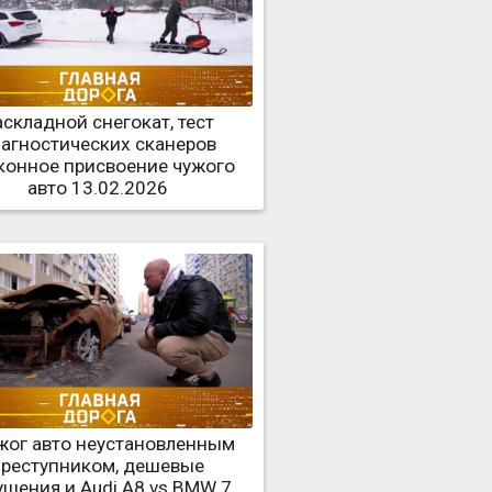
складной снегокат, тест
агностических сканеров
конное присвоение чужого
авто 13.02.2026
жог авто неустановленным
преступником, дешевые
ушения и Audi A8 vs BMW 7