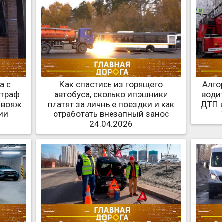
а с
Как спастись из горящего
Алго
штраф
автобуса, сколько ипэшники
води
й вояж
платят за личные поездки и как
ДТП в
ии
отработать внезапный занос
24.04.2026