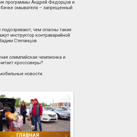
ие программы Андрей Федорцов и
в бачке омывателя – запрещенный
 подозревают, чем опасны такие
ажут инструктор контраварийной
Вадим Степанцов.
атная олимпийская чемпионка и
читает кроссоверы?
омобильные новости.