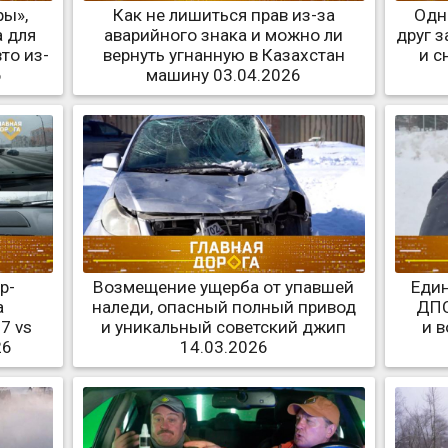
ры»,
Как не лишиться прав из-за
Одн
 для
аварийного знака и можно ли
друг з
то из-
вернуть угнанную в Казахстан
и с
6
машину 03.04.2026
р-
Возмещение ущерба от упавшей
Един
а
наледи, опасный полный привод
ДПС
7 vs
и уникальный советский джип
и 
26
14.03.2026