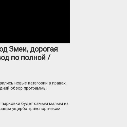
од Змеи, дорогая
од по полной /
ились новые категории в правах,
дний обзор программы.
е парковки будет самым малым из
сации ущерба транспортникам.