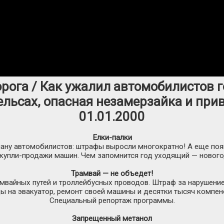
орога / Как ужалил автомобилистов г
ельсах, опасная незамерзайка и прив
01.01.2000
Елки-палки
ану автомобилистов: штрафы выросли многократно! А еще появ
купли-продажи
машин. Чем запомнится год уходящий — нового
Трамвай — не объедет!
амвайных путей и троллейбусных проводов. Штраф за нарушени
ды на эвакуатор, ремонт своей машины и десятки тысяч компен
Специальный репортаж программы.
Запрещенный метанол