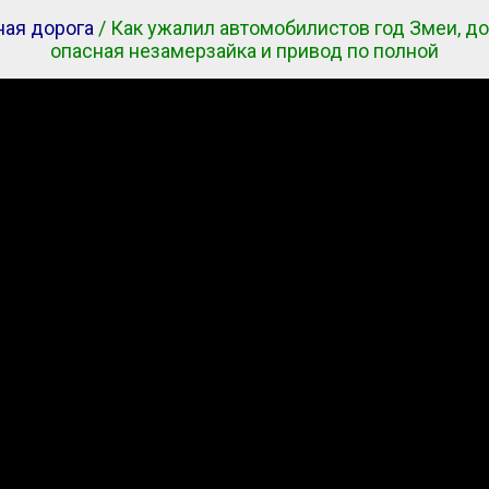
ная дорога
/ Как ужалил автомобилистов год Змеи, до
опасная незамерзайка и привод по полной