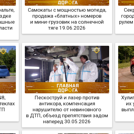
альте,
Самокаты с мощностью мопеда,
Сек
ездке
продажа «блатных» номеров
город
рашные
и мини-грузовик на солнечной
рулем
ласти
тяге 19.06.2026
N8,
Пескоструй и лазер против
Хули
теклах
антикора, компенсация
их 
ТП
нарушителю от невиновного
выпл
в ДТП, объезд препятствия задом
наперед 30.05.2026