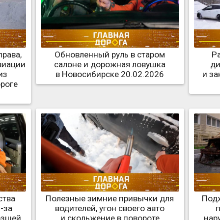
права,
Обновленный руль в старом
Ра
виации
салоне и дорожная ловушка
ди
из
в Новосибирске 20.02.2026
и за
ороге
ства
Полезные зимние привычки для
Под
-за
водителей, угон своего авто
рзшей
и скольжение в повороте
нар