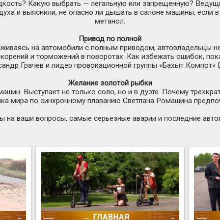
дкость? Какую выбрать — легальную или запрещенную? Ведущ
уха и выяснили, не опасно ли дышать в салоне машины, если 
метанол.
Привод по полной
аживаясь на автомобили с полным приводом, автовладельцы не
скорений и торможений в поворотах. Как избежать ошибок, пок
сандр Грачев и лидер провокационной группы «Бахыт Компот» 
Желание золотой рыбки
машин. Выступает не только соло, но и в дуэте. Почему трехкр
ка мира по синхронному плаванию Светлана Ромашина предпо
еты на ваши вопросы, самые серьезные аварии и последние авт