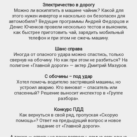
Электричество в дорогу
Можно ли вскипятить в машине чайник? Какой для
этого нужен инвертор и насколько он безопасен для
автомобиля? Ведущие программы Андрей Федорцов и
Денис Юченков провели несколько тестов и выяснили,
как быстрее приготовить чай, зарядить мобильный
телефон и при этом не сжечь машину.
Шанс справа
Иногда от опасного удара можно спастись, только
свернув на обочину. Но как при этом не разбиться? На
полигоне «Главной дороги» — актер Дмитрий Мазуров.
С обочины – под удар
Хотел помочь водителю застрявшей машины, но
устроил аварию. Кто виноват – спасатель или
спасенный? Решение выносит инспектор в «Группе
разбора».
Конкурс ПДД
Как вернуться в свой ряд, пропуская «Скорую
помощь»? Ответ на предыдущий вопрос и новое
задание от «Главной дороги».
А также — ответы на ваши вопросы, самые серьезные