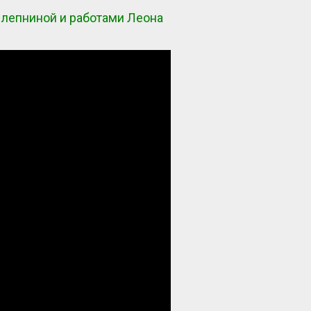
 лепниной и работами Леона