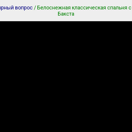
ирный вопрос
/ Белоснежная классическая спальня с
Бакста