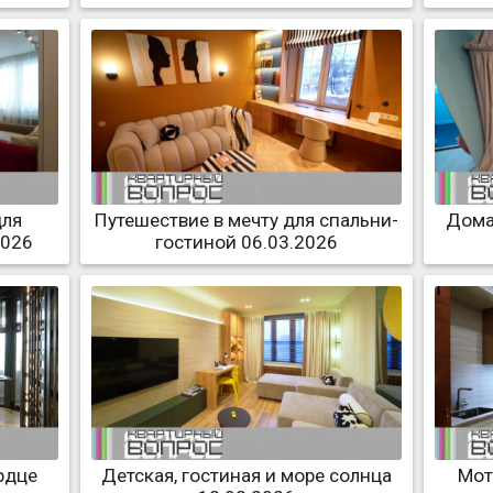
для
Путешествие в мечту для спальни-
Дома
2026
гостиной 06.03.2026
рдце
Детская, гостиная и море солнца
Мот