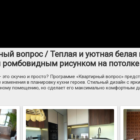
ный вопрос / Теплая и уютная белая 
 ромбовидным рисунком на потолке 
 — это скучно и просто? Программе «Квартирный вопрос» предст
е изменения в планировку кухни героев. Стильный дизайн с яр
ному помещению, но сделает его максимально комфортным дл