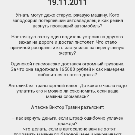
19.11.2011
Угнать могут даже старую, ржавую машину. Кого
заподозрил потерпевший автовладелец и как решил
вернуть пропавший автомобиль?
Настоящую охоту один водитель устроил на другого:
зажал на дороге и достал пистолет. Что стало
причиной расправы и кто заступился за перепуганную
жертву?
Одинокой пенсионерке достался огромный грузовик.
За что она задолжала 165000 рублей и как намерена
избавиться от этого долга?
Автоликбез: транспортный налог. До какого числа надо
уплатить его и можно ли сэкономить, если ваша
машина сломалась?
А также Виктор Травин разъяснит:
– как вернуть деньги, если штраф ошибочно уплачен
дважды?
– что делать, если в автосалоне вам не хотят
продавать машину по базовой цене и накручивают