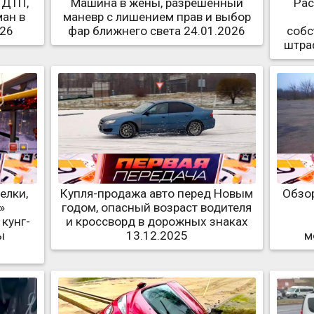
 ДТП,
Машина в жены, разрешенный
Рас
ман в
маневр с лишением прав и выбор
026
фар ближнего света 24.01.2026
собс
штра
елки,
Купля-продажа авто перед Новым
Обзор
»
годом, опасный возраст водителя
кунг-
и кроссворд в дорожных знаках
ы
13.12.2025
м