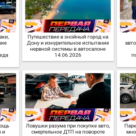
вки,
Путешествие в знойный город на
ние
Дону и изнурительное испытание
авто
а
нервной системы в автосалоне
реда
14.06.2026
п
мощь
Ловушки разума при покупке авто,
Парк
 и
смертельное ДТП на повороте
мно