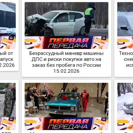
ый от
Безрассудный маневр машины
Техно
запуск
ДПС и риски покупки авто на
сне
2.2026
заказ без пробега по России
ис
15.02.2026