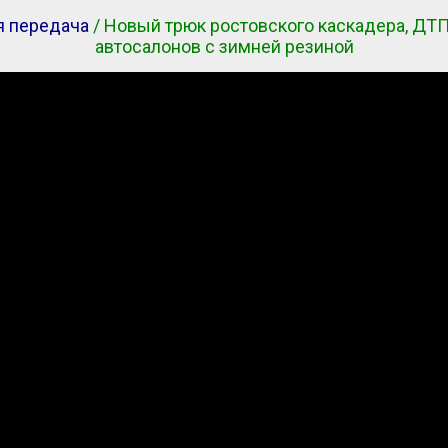
я передача
/ Новый трюк ростовского каскадера, ДТП
автосалонов с зимней резиной