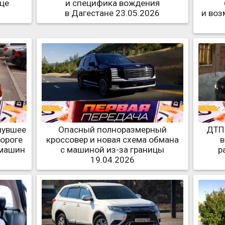
це
и специфика вождения
в Дагестане 23.05.2026
и воз
нувшее
Опасный полноразмерный
ДТП 
дороге
кроссовер и новая схема обмана
в
 машин
с машиной из-за границы
р
19.04.2026