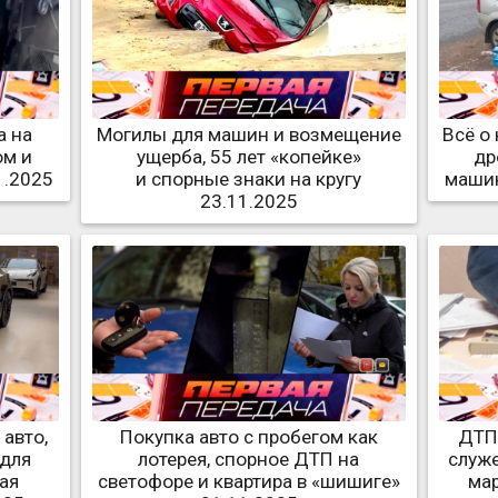
а на
Могилы для машин и возмещение
Всё о
ом и
ущерба, 55 лет «копейке»
др
1.2025
и спорные знаки на кругу
машин
23.11.2025
 авто,
Покупка авто с пробегом как
ДТП
 для
лотерея, спорное ДТП на
служ
ая
светофоре и квартира в «шишиге»
мар