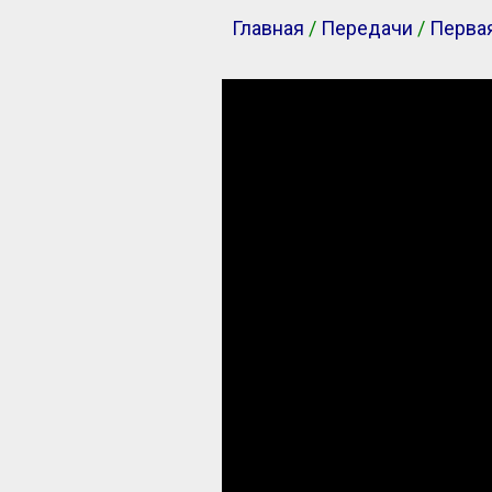
Главная
/
Передачи
/
Перва