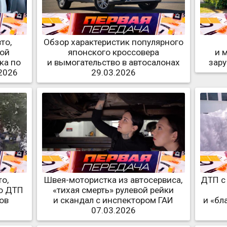
то,
Обзор характеристик популярного
мой
японского кроссовера
и 
ка по
и вымогательство в автосалонах
зар
2026
29.03.2026
о,
Швея-мотористка из автосервиса,
ДТП с
о ДТП
«тихая смерть» рулевой рейки
ов
и скандал с инспектором ГАИ
и «бл
07.03.2026