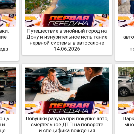
вки,
Путешествие в знойный город на
ние
Дону и изнурительное испытание
авто
а
нервной системы в автосалоне
реда
14.06.2026
п
мощь
Ловушки разума при покупке авто,
Парк
 и
смертельное ДТП на повороте
мно
це
и специфика вождения