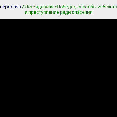
 передача
/ Легендарная «Победа», способы избежать
и преступление ради спасения