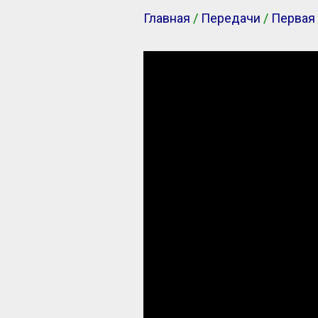
Главная
/
Передачи
/
Первая