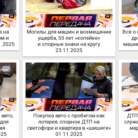
а на
Могилы для машин и возмещение
Всё о
ом и
ущерба, 55 лет «копейке»
др
1.2025
и спорные знаки на кругу
машин
23.11.2025
 авто,
Покупка авто с пробегом как
ДТП
 для
лотерея, спорное ДТП на
служ
ая
светофоре и квартира в «шишиге»
мар
025
01.11.2025