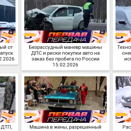
ый от
Безрассудный маневр машины
Техно
запуск
ДПС и риски покупки авто на
сне
2.2026
заказ без пробега по России
ис
15.02.2026
 ДТП,
Машина в жены, разрешенный
Рас