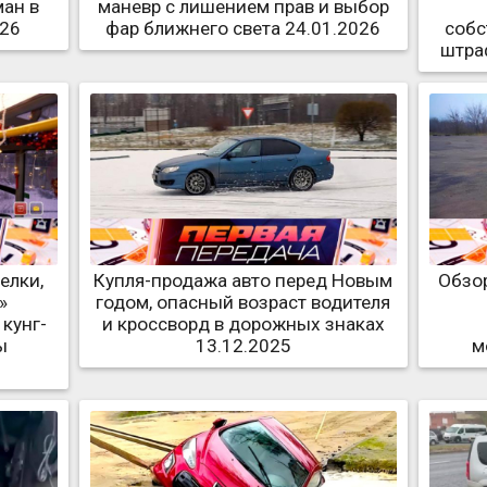
ман в
маневр с лишением прав и выбор
026
фар ближнего света 24.01.2026
собс
штра
елки,
Купля-продажа авто перед Новым
Обзор
»
годом, опасный возраст водителя
кунг-
и кроссворд в дорожных знаках
ы
13.12.2025
м