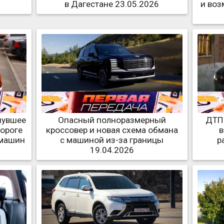
в Дагестане 23.05.2026
и воз
нувшее
Опасный полноразмерный
ДТП 
дороге
кроссовер и новая схема обмана
в
 машин
с машиной из-за границы
р
19.04.2026