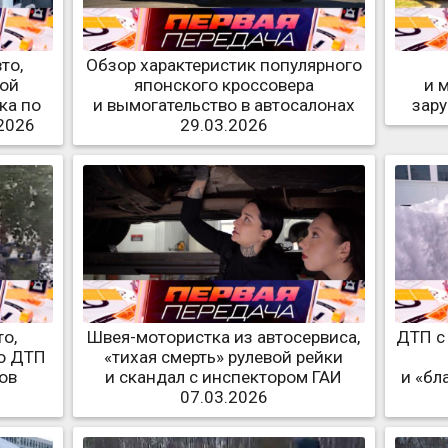
то,
Обзор характеристик популярного
мой
японского кроссовера
и 
ка по
и вымогательство в автосалонах
зар
2026
29.03.2026
о,
Швея-мотористка из автосервиса,
ДТП с
о ДТП
«тихая смерть» рулевой рейки
ов
и скандал с инспектором ГАИ
и «бл
07.03.2026