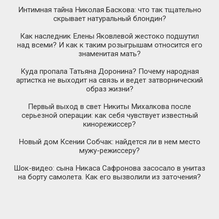
Интимная тайна Николая Баскова: что так тщательно
скрывает натуральный блондин?
Как наследник Елены Яковлевой жестоко подшутил
над всеми? И как к таким розыгрышам относится его
знаменитая мать?
Куда пропала Татьяна Доронина? Почему народная
артистка не выходит на связь и ведет затворнический
образ жизни?
Первый выход в свет Никиты Михалкова после
серьезной операции: как себя чувствует известный
кинорежиссер?
Новый дом Ксении Собчак: найдется ли в нем место
мужу-режиссеру
?
Шок-видео
: сына Никаса Сафронова засосало в унитаз
на борту самолета. Как его вызволили из заточения?