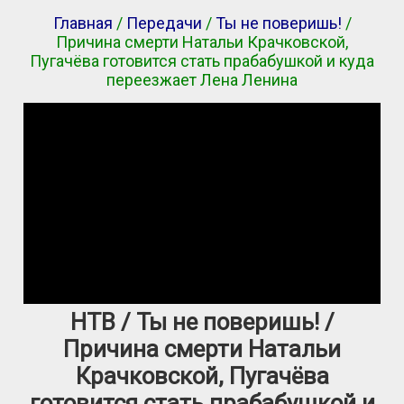
Главная
/
Передачи
/
Ты не поверишь!
/
Причина смерти Натальи Крачковской,
Пугачёва готовится стать прабабушкой и куда
переезжает Лена Ленина
НТВ / Ты не поверишь! /
Причина смерти Натальи
Крачковской, Пугачёва
готовится стать прабабушкой и