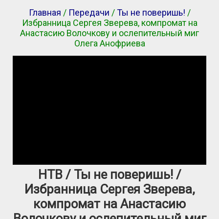
Главная
/
Передачи
/
Ты не поверишь!
/
Избранница Сергея Зверева, компромат на
Анастасию Волочкову и ослепительный миг
Олега Анофриева
НТВ / Ты не поверишь! /
Избранница Сергея Зверева,
компромат на Анастасию
Волочкову и ослепительный миг