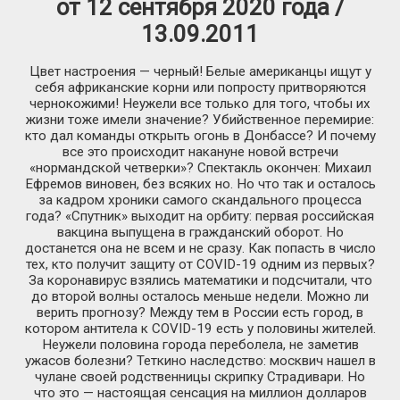
от 12 сентября 2020 года /
13.09.2011
Цвет настроения — черный! Белые американцы ищут у
себя африканские корни или попросту притворяются
чернокожими! Неужели все только для того, чтобы их
жизни тоже имели значение? Убийственное перемирие:
кто дал команды открыть огонь в Донбассе? И почему
все это происходит накануне новой встречи
«нормандской четверки»? Спектакль окончен: Михаил
Ефремов виновен, без всяких но. Но что так и осталось
за кадром хроники самого скандального процесса
года? «Спутник» выходит на орбиту: первая российская
вакцина выпущена в гражданский оборот. Но
достанется она не всем и не сразу. Как попасть в число
тех, кто получит защиту от COVID-19 одним из первых?
За коронавирус взялись математики и подсчитали, что
до второй волны осталось меньше недели. Можно ли
верить прогнозу? Между тем в России есть город, в
котором антитела к COVID-19 есть у половины жителей.
Неужели половина города переболела, не заметив
ужасов болезни? Теткино наследство: москвич нашел в
чулане своей родственницы скрипку Страдивари. Но
что это — настоящая сенсация на миллион долларов