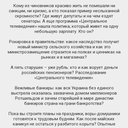
Кому из чиновников красиво жить не помешали ни
санкции, ни кризис, а кто показал пример неслыханной
скромности? Где живут депутаты и на чем ездят
сенаторы. А еще программа «Центральное
телевидение» нашла политика, который живет на одну
небольшую зарплату. Кто он?
Рокировка в правительстве: какое наследство получит
новый министр сельского хозяйства и как это
министрозамещение отразится на полках и ценниках на
рынках и в магазинах?
А пять старушек – уже рубль: кто и как ворует деньги
российских пенсионеров? Расследование
«Центрального телевидения».
Вежливые банкиры: как вся Украина без единого
выстрела оказалась захвачена домом миллионеров
Ротшильдов и зачем старейшей в мире династии
банкиров страна на грани банкротства?
Пока вы строите планы на праздники,
воры-домушники
готовятся к трудовым будням. Как после майских
каникул не остаться у разбитого корыта? Опытные