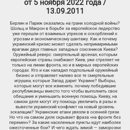
от 5 ноября 2022 года /
13.09.2011
Берлин и Париж оказались на грани холодной войны?
Шольц и Макрон в борьбе за европейское лидерство
уже перешли от взаимных упреков и оскорблений к
угрозам и экономическому шантажу. Как и почему
украинский кризис может сделать непримиримыми
врагами двух главных западных союзников Киева?
Оружейный реверс: смертельный арсенал, которым
европейские страны снабжают Киев, уже стреляет не
только на линии фронта, но и в мирных европейских
городах. Кто и как наладил подпольный оружейный
бизнес и отправляет налево все те смертельные
игрушки, которые Запад дарит Украине? Выборы,
которые могут все изменить: почему победившие
республиканцы вместо того чтобы выполнить свое
обещание и уменьшить военную помощь Киеву, на
самом деле могут эту помощь увеличить в разы и
вывести украинский конфликт на новый уровень
эскалации? Украинские атаки увязли в осенней грязи.
Но что на самом деле скрывает фраза «на фронте без
перемен»? За какие населенные пункты идут наиболее
ожесточенные бои? И чего ждать зимой — заморозки