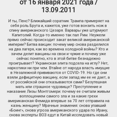
от 16 января 2021 года /
13.09.2011
И ты, Пенс? Ближайший соратник Трампа примеряет на
себя роль Брута и, кажется, уже готов вонзить нож в
спину американского Цезаря. Варвары уже штурмуют
Капитолий. Когда-то именно так пал Рим. Неужели
прямо сейчас происходит закат великой американской
империи? Битва вакцин: почему мир снова разделился
на два лагеря, как во времена холодной войны? Кто и
зачем делит вакцины на свои и чужие и почему уже
сейчас понятно, кто в этой битве безнадежно
проигрывает? Украинская элита подсела на иглу? Нет,
наркотики ни при чем. Втайне от народа власть имущие
в Незалежной прививаются от COVID-19. Но где они
взяли дефицитную вакцину, если запад им ее не дает, а
от российской они отказываются сами? Безутешная
мать или страшное чудовище? Преступление и
наказание Лизы Монтгомери: почему ее считали живым
воплощением самого зла и за какие грехи
американская Фемида впервые за 70 лет отправила на
казнь женщину? Мрачные знамения: снова упавший
«Боинг», снова угроза американского удара по Ирану,
снова эксперты ВОЗ едут в Китай исследовать новый