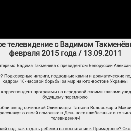
ое телевидение с Вадимом Такменёвы
февраля 2015 года / 13.09.2011
тервью Вадима Такменёва с президентом Белоруссии Алекса
? Подковерные интриги, подводные камни и драматические под
кадром
16-часовой
борьбы за мир на
юго-востоке
Украины.
 корреспондент программы на передовой своими глазами увид
будущему перемирию.
юбви звезд сочинской Олимпиады. Татьяна Волосожар и Макси
 расскажут о своей помолвке в День всех влюбленных и тольк
телевидения»!
кий сад: как отдать ребенка на воспитание к Примадонне? Скол