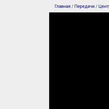
Главная
/
Передачи
/
Цент