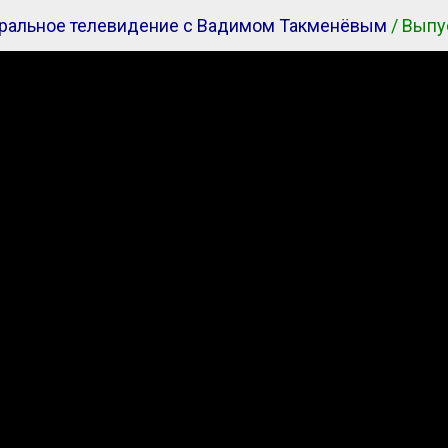
ральное телевидение с Вадимом Такменёвым
/ Выпу