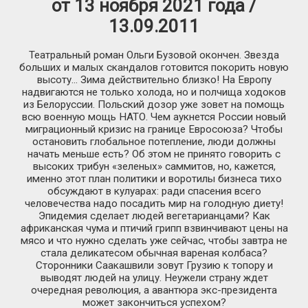
от 13 ноября 2021 года /
13.09.2011
Театральный роман Ольги Бузовой окончен. Звезда
больших и малых скандалов готовится покорить новую
высоту… Зима действительно близко! На Европу
надвигаются не только холода, но и полчища ходоков
из Белоруссии. Польский дозор уже зовет на помощь
всю военную мощь НАТО. Чем аукнется России новый
миграционный кризис на границе Евросоюза? Чтобы
остановить глобальное потепление, люди должны
начать меньше есть? Об этом не принято говорить с
высоких трибун «зеленых» саммитов, но, кажется,
именно этот план политики и воротилы бизнеса тихо
обсуждают в кулуарах: ради спасения всего
человечества надо посадить мир на голодную диету!
Эпидемия сделает людей вегетарианцами? Как
африканская чума и птичий грипп взвинчивают цены на
мясо и что нужно сделать уже сейчас, чтобы завтра не
стала деликатесом обычная вареная колбаса?
Сторонники Саакашвили зовут Грузию к топору и
выводят людей на улицу. Неужели страну ждет
очередная революция, а авантюра экс-президента
может закончиться успехом?