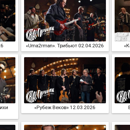
26
«Uma2rman». Трибьют 02.04.2026
«К
тихи
«Рубеж Веков» 12.03.2026