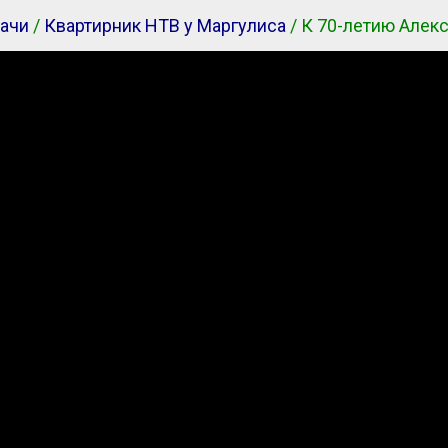
ачи
/
Квартирник НТВ у Маргулиса
/ К 70-летию Алек