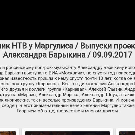
ик НТВ у Маргулиса / Выпуски проек
Александра Барыкина / 09.09.2017
 и российскому поп-рок-музыканту Александру Барыкину исполни
др Барыкин выступал с ВИА «Москвичи», но спустя год присое
ная известность пришла к нему спустя почти 10 лет, когда он
вал рок-группу «Карнавал». Всего в дискографии Александра 
 его друзья и коллеги: группа «Карнавал», Алексей Глызин, Ан
, группа «Мираж», Александр Маршал, Александр Шоуа, а такж
как лирические, так и веселые произведения Барыкина. И, конечн
 сердец. В этот знаменательный вечер Евгений Маргулис такж
Георгием об отце, творчестве и многом другом.