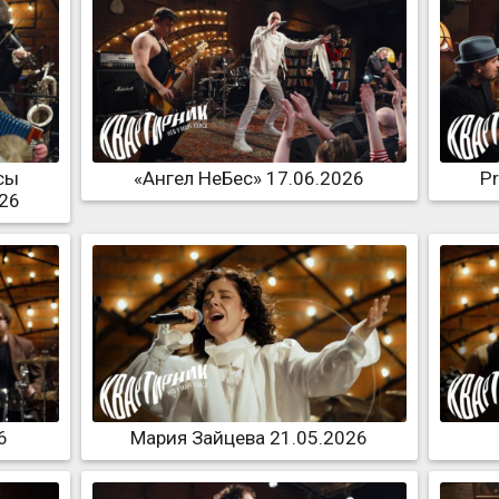
сы
«Ангел НеБес» 17.06.2026
P
026
6
Мария Зайцева 21.05.2026