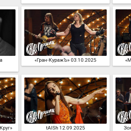
а
«Гран-КуражЪ» 03.10.2025
«М
Круг»
tAISh 12.09.2025
Зо