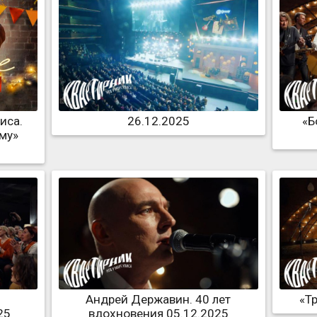
иса.
26.12.2025
«Б
му»
Андрей Державин. 40 лет
«Т
25
вдохновения 05.12.2025