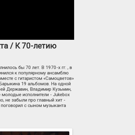
та / К 70-летию
лось бы 70 лет. В 1970-х гг. , в
динился к популярному ансамблю
 вместе с гитаристом «Самоцветов»
Барыкина 19 альбомов. На одной
дрей Державин, Владимир Кузьмин,
е молодые исполнители - Jukebox
о, не забыли про главный хит -
е поговорил с сыном музыканта