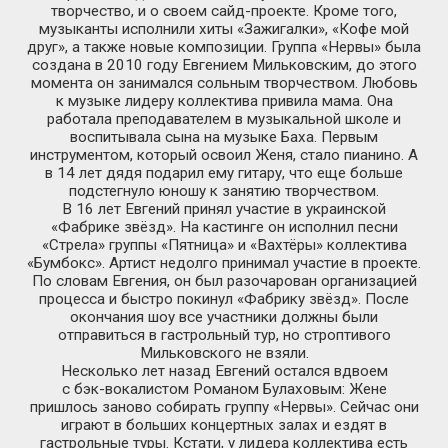
творчество, и о своем
сайд-проекте
. Кроме того,
музыканты исполнили хиты «Зажигалки», «Кофе мой
друг», а также новые композиции. Группа «Нервы» была
создана в 2010 году Евгением Мильковским, до этого
момента он занимался сольным творчеством. Любовь
к музыке лидеру коллектива привила мама. Она
работала преподавателем в музыкальной школе и
воспитывала сына на музыке Баха. Первым
инструментом, который освоил Женя, стало пианино. А
в 14 лет дядя подарил ему гитару, что еще больше
подстегнуло юношу к занятию творчеством.
В 16 лет Евгений принял участие в украинской
«Фабрике звёзд». На кастинге он исполнил песни
«Стрела» группы «Пятница» и «Вахтёры» коллектива
«Бумбокс». Артист недолго принимал участие в проекте.
По словам Евгения, он был разочарован организацией
процесса и быстро покинул «Фабрику звёзд». После
окончания шоу все участники должны были
отправиться в гастрольный тур, но строптивого
Мильковского не взяли.
Несколько лет назад Евгений остался вдвоем
с бэк-вокалистом
Романом Булаховым: Жене
пришлось заново собирать группу «Нервы». Сейчас они
играют в больших концертных залах и ездят в
гастрольные туры. Кстати, у лидера коллектива есть