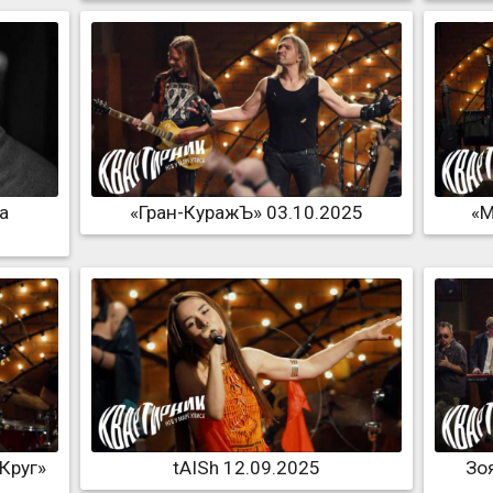
а
«Гран-КуражЪ» 03.10.2025
«М
Круг»
tAISh 12.09.2025
Зо