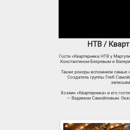
НТВ / Кварт
Гости «Квартирника НТВ у Маргул
Константином Бекревым и Валери
Также рокеры вспомнили самые н
Создатель группы Глеб Самойло
записыва
Хозяин «Квартирника» и его гост
— Вадимом Самойловым. Оказыв