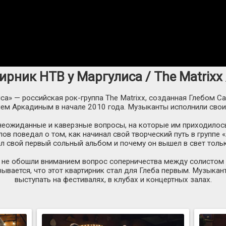
ирник НТВ у Маргулиса / The Matrixx 
иса» — российская
рок-группа
The Matrixx, созданная Глебом 
ем Аркадиным в начале 2010 года. Музыканты исполнили свои
еожиданные и каверзные вопросы, на которые им приходилось 
в поведал о том, как начинал свой творческий путь в группе «
л свой первый сольный альбом и почему он вышел в свет тольк
и не обошли вниманием вопрос соперничества между солистом г
ается, что этот квартирник стал для Глеба первым. Музыкант
выступать на фестивалях, в клубах и концертных залах.