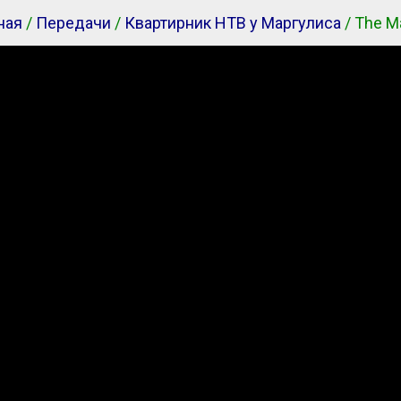
ная
/
Передачи
/
Квартирник НТВ у Маргулиса
/ The Ma