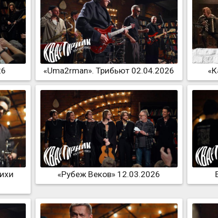
26
«Uma2rman». Трибьют 02.04.2026
«К
тихи
«Рубеж Веков» 12.03.2026