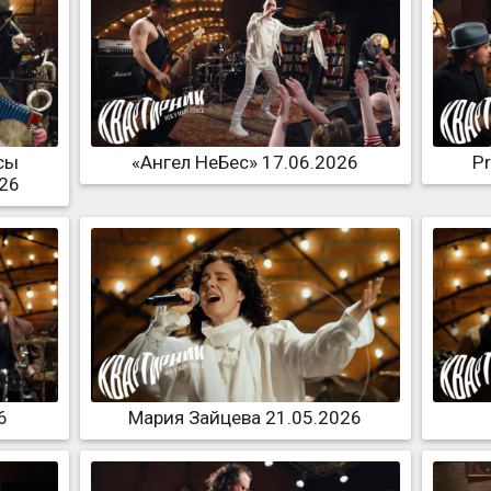
сы
«Ангел НеБес» 17.06.2026
P
026
6
Мария Зайцева 21.05.2026