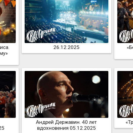
иса.
26.12.2025
«Б
му»
Андрей Державин. 40 лет
«Т
25
вдохновения 05.12.2025