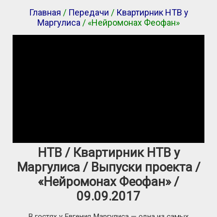
Главная
/
Передачи
/
Квартирник НТВ у
Маргулиса
/ «Нейромонах Феофан»
НТВ / Квартирник НТВ у
Маргулиса / Выпуски проекта /
«Нейромонах Феофан» /
09.09.2017
В гостях у Евгения Маргулиса — одна из самых