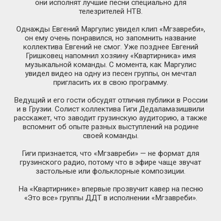
они исполнят лучшие песни специально для
телезрителей НТВ.
Однажды Евгений Маргулис увидел клип «Мгзавреби»,
он ему очень понравился, но запомнить название
коллектива Евгений не смог. Уже позднее Евгений
Гришковец напомнил хозяину «Квартирника» имя
музыкальной команды. С момента, как Маргулис
увидел видео на одну из песен группы, он мечтал
пригласить их в свою программу.
Ведущий и его гости обсудят отличия публики в России
и в Грузии. Солист коллектива Гиги Дедаламазишвили
расскажет, что заводит грузинскую аудиторию, а также
вспомнит об опыте разных выступлений на родине
своей команды.
Гиги признается, что «Мгзавреби» — не формат для
грузинского радио, потому что в эфире чаще звучат
застольные или фольклорные композиции.
На «Квартирнике» впервые прозвучит кавер на песню
«Это все» группы ДДТ в исполнении «Мгзавреби».