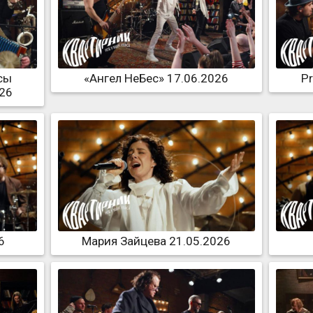
сы
«Ангел НеБес» 17.06.2026
P
026
6
Мария Зайцева 21.05.2026