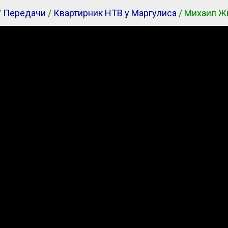
/
Передачи
/
Квартирник НТВ у Маргулиса
/ Михаил Ж