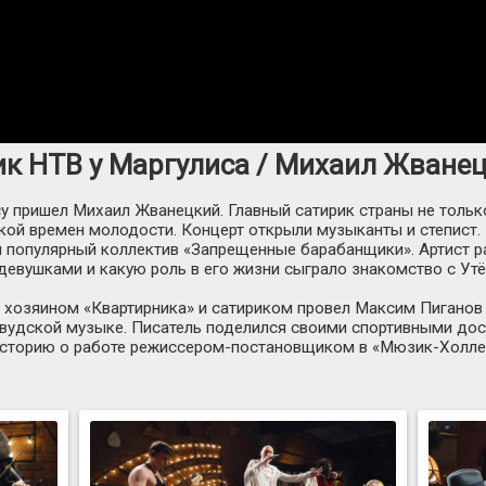
к НТВ у Маргулиса / Михаил Жванец
 пришел Михаил Жванецкий. Главный сатирик страны не только
кой времен молодости. Концерт открыли музыканты и степист
 популярный коллектив «Запрещенные барабанщики». Артист ра
девушками и какую роль в его жизни сыграло знакомство с У
 хозяином «Квартирника» и сатириком провел Максим Пиганов
вудской музыке. Писатель поделился своими спортивными до
сторию о работе
режиссером-постановщиком
в
«Мюзик-Холле