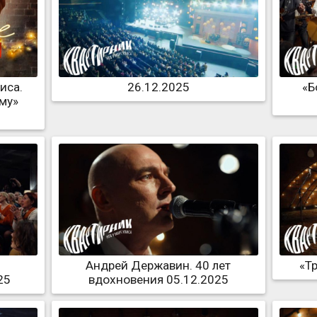
иса.
26.12.2025
«Б
му»
Андрей Державин. 40 лет
«Т
25
вдохновения 05.12.2025