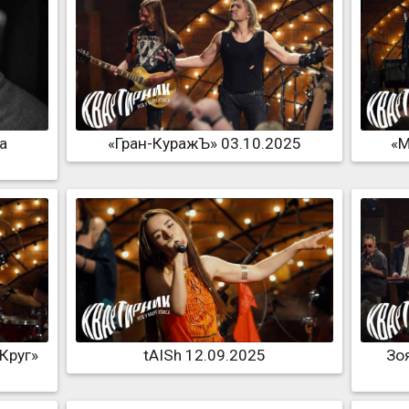
а
«Гран-КуражЪ» 03.10.2025
«М
Круг»
tAISh 12.09.2025
Зо