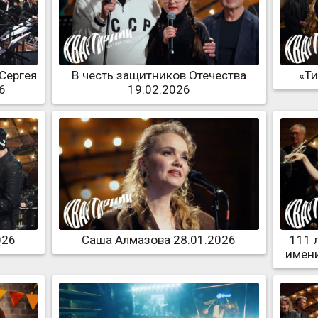
 Сергея
В честь защитников Отечества
«Ти
6
19.02.2026
026
Саша Алмазова 28.01.2026
111 
имени