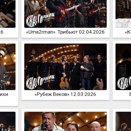
26
«Uma2rman». Трибьют 02.04.2026
«К
тихи
«Рубеж Веков» 12.03.2026