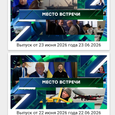
Выпуск от 23 июня 2026 года 23.06.2026
Выпуск от 22 июня 2026 года 22.06.2026