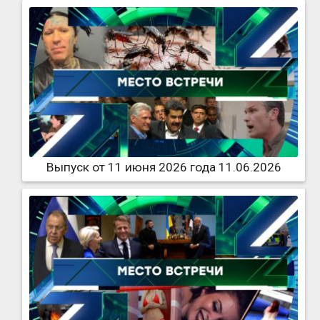
Выпуск от 11 июня 2026 года 11.06.2026