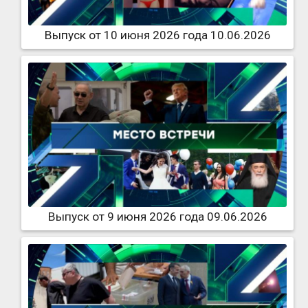
Выпуск от 10 июня 2026 года 10.06.2026
Выпуск от 9 июня 2026 года 09.06.2026