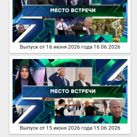
Выпуск от 16 июня 2026 года 16.06.2026
Выпуск от 15 июня 2026 года 15.06.2026