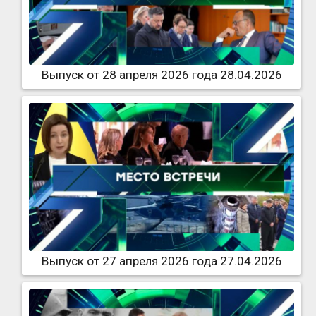
Выпуск от 28 апреля 2026 года 28.04.2026
Выпуск от 27 апреля 2026 года 27.04.2026