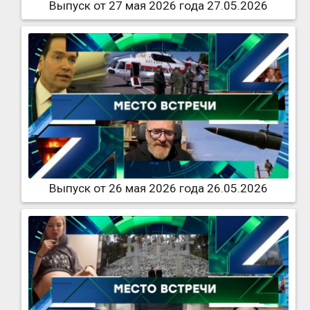
Выпуск от 27 мая 2026 года 27.05.2026
Выпуск от 26 мая 2026 года 26.05.2026