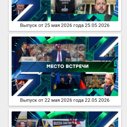
Выпуск от 25 мая 2026 года 25.05.2026
Выпуск от 22 мая 2026 года 22.05.2026