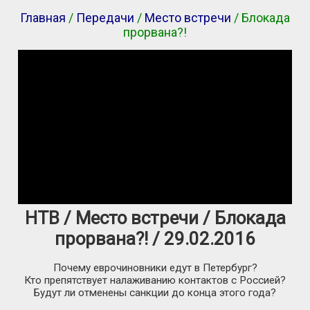
Главная
/
Передачи
/
Место встречи
/ Блокада
прорвана?!
НТВ / Место встречи / Блокада
прорвана?! / 29.02.2016
Почему еврочиновники едут в Петербург?
Кто препятствует налаживанию контактов с Россией?
Будут ли отменены санкции до конца этого года?