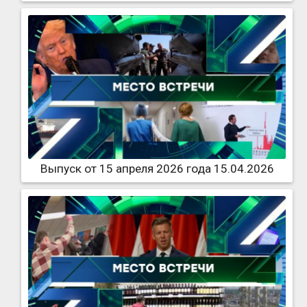
Выпуск от 15 апреля 2026 года 15.04.2026