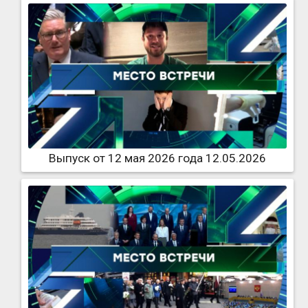
Выпуск от 12 мая 2026 года 12.05.2026