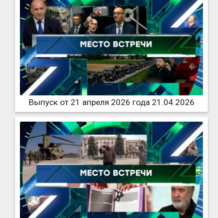
Выпуск от 21 апреля 2026 года 21.04.2026