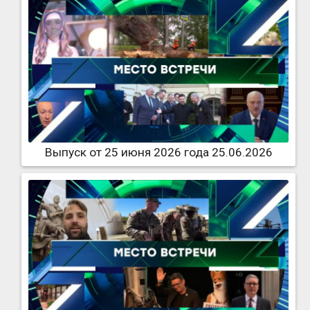
Выпуск от 25 июня 2026 года 25.06.2026