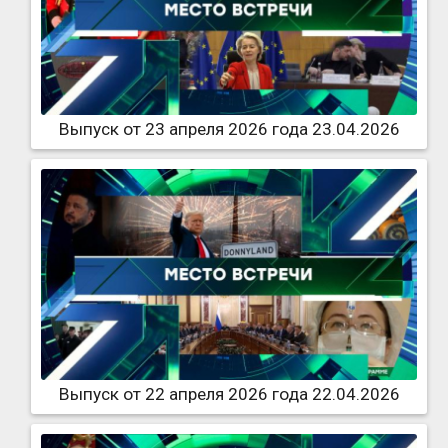
Выпуск от 23 апреля 2026 года 23.04.2026
Выпуск от 22 апреля 2026 года 22.04.2026