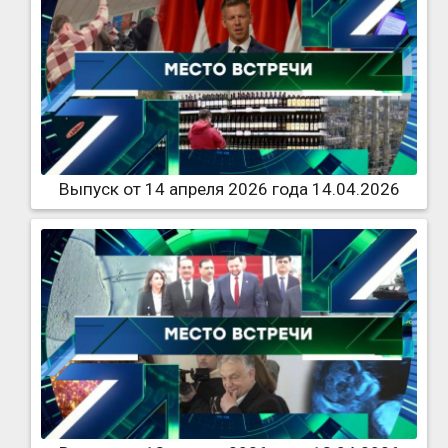
Выпуск от 14 апреля 2026 года 14.04.2026