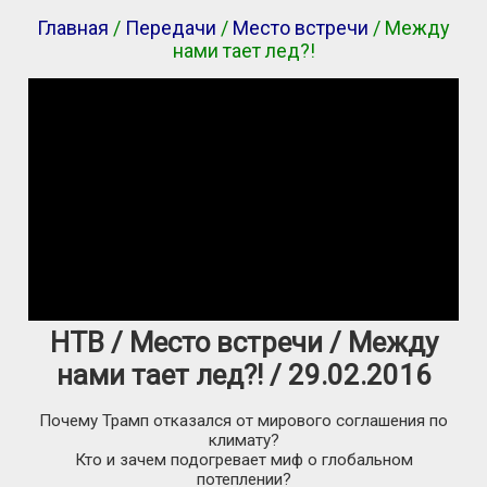
Главная
/
Передачи
/
Место встречи
/ Между
нами тает лед?!
НТВ / Место встречи / Между
нами тает лед?! / 29.02.2016
Почему Трамп отказался от мирового соглашения по
климату?
Кто и зачем подогревает миф о глобальном
потеплении?