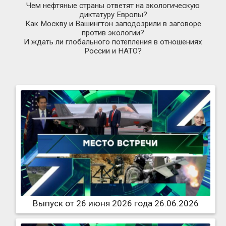
Чем нефтяные страны ответят на экологическую
диктатуру Европы?
Как Москву и Вашингтон заподозрили в заговоре
против экологии?
И ждать ли глобального потепления в отношениях
России и НАТО?
Выпуск от 26 июня 2026 года 26.06.2026