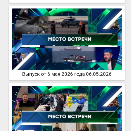
Выпуск от 6 мая 2026 года 06.05.2026