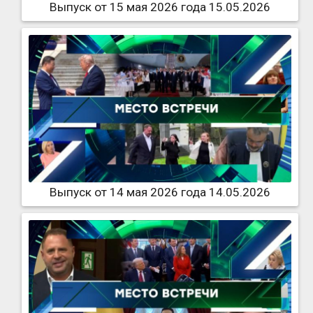
Выпуск от 15 мая 2026 года 15.05.2026
Выпуск от 14 мая 2026 года 14.05.2026