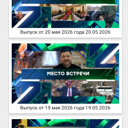
Выпуск от 20 мая 2026 года 20.05.2026
Выпуск от 19 мая 2026 года 19.05.2026