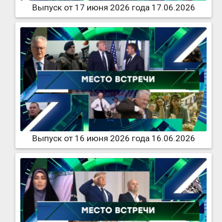
Выпуск от 17 июня 2026 года 17.06.2026
Выпуск от 16 июня 2026 года 16.06.2026