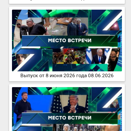
Выпуск от 8 июня 2026 года 08.06.2026