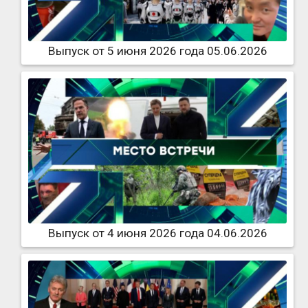
Выпуск от 5 июня 2026 года 05.06.2026
Выпуск от 4 июня 2026 года 04.06.2026