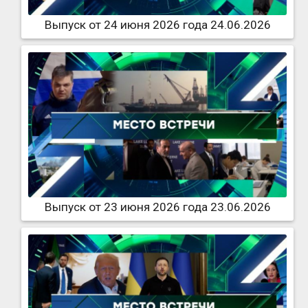
Выпуск от 24 июня 2026 года 24.06.2026
Выпуск от 23 июня 2026 года 23.06.2026