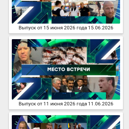
Выпуск от 15 июня 2026 года 15.06.2026
Выпуск от 11 июня 2026 года 11.06.2026