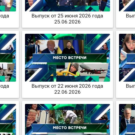
года
Выпуск от 25 июня 2026 года
Вып
25.06.2026
года
Выпуск от 22 июня 2026 года
Вып
22.06.2026