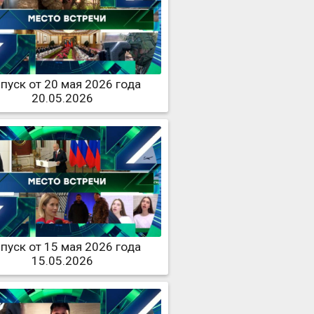
пуск от 20 мая 2026 года
20.05.2026
пуск от 15 мая 2026 года
15.05.2026