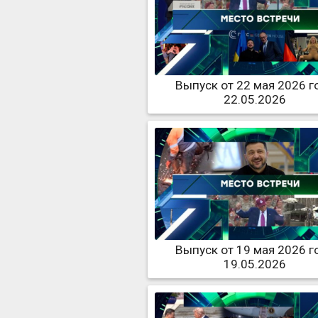
Выпуск от 22 мая 2026 г
22.05.2026
Выпуск от 19 мая 2026 г
19.05.2026