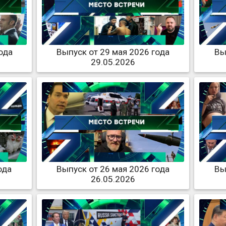
ода
Выпуск от 29 мая 2026 года
Вы
29.05.2026
ода
Выпуск от 26 мая 2026 года
Вы
26.05.2026