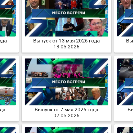
ода
Выпуск от 13 мая 2026 года
Вы
13.05.2026
ода
Выпуск от 7 мая 2026 года
Вы
07.05.2026