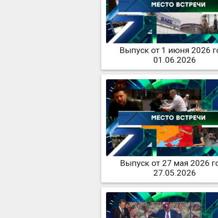
Выпуск от 1 июня 2026 г
01.06.2026
Выпуск от 27 мая 2026 г
27.05.2026