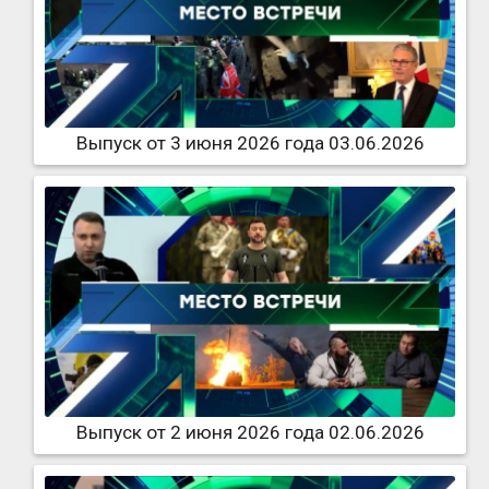
Выпуск от 3 июня 2026 года 03.06.2026
Выпуск от 2 июня 2026 года 02.06.2026