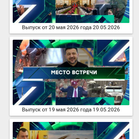
Выпуск от 20 мая 2026 года 20.05.2026
Выпуск от 19 мая 2026 года 19.05.2026