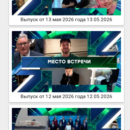
Выпуск от 13 мая 2026 года 13.05.2026
Выпуск от 12 мая 2026 года 12.05.2026