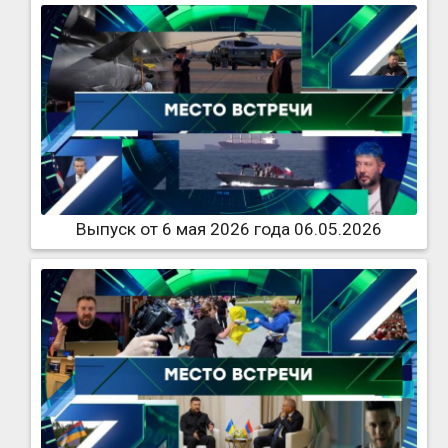
Выпуск от 6 мая 2026 года 06.05.2026