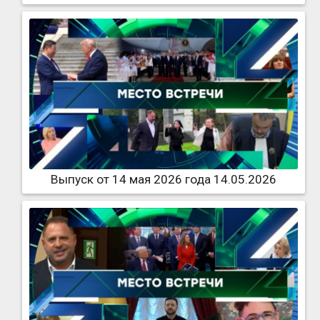
Выпуск от 14 мая 2026 года 14.05.2026