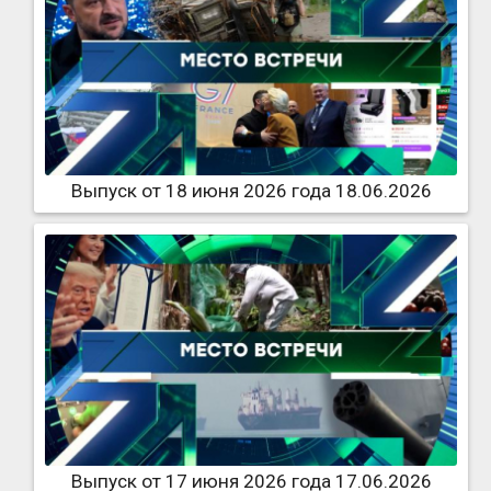
Выпуск от 18 июня 2026 года 18.06.2026
Выпуск от 17 июня 2026 года 17.06.2026