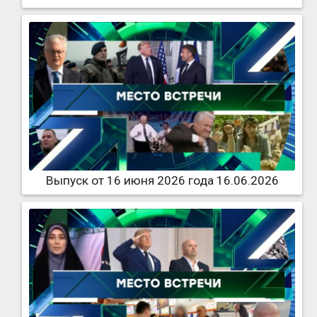
Выпуск от 16 июня 2026 года 16.06.2026