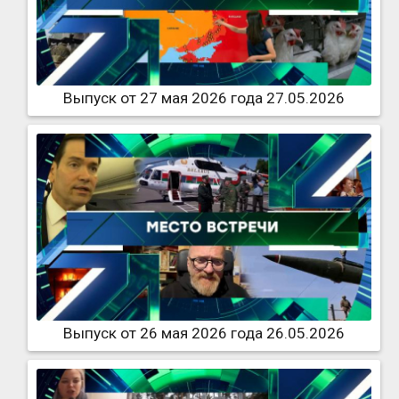
Выпуск от 27 мая 2026 года 27.05.2026
Выпуск от 26 мая 2026 года 26.05.2026