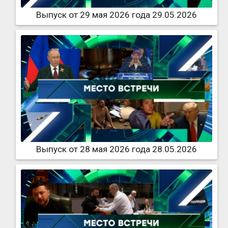
Выпуск от 29 мая 2026 года 29.05.2026
Выпуск от 28 мая 2026 года 28.05.2026