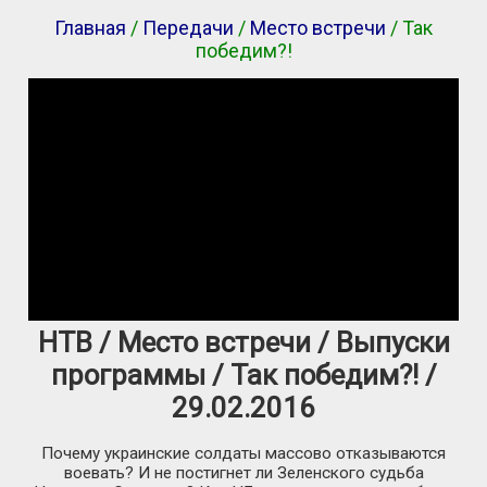
Главная
/
Передачи
/
Место встречи
/ Так
победим?!
НТВ / Место встречи / Выпуски
программы / Так победим?! /
29.02.2016
Почему украинские солдаты массово отказываются
воевать? И не постигнет ли Зеленского судьба