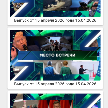
Выпуск от 16 апреля 2026 года 16.04.2026
Выпуск от 15 апреля 2026 года 15.04.2026