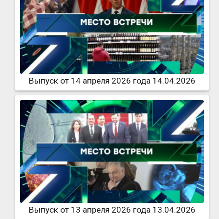
Выпуск от 14 апреля 2026 года 14.04.2026
Выпуск от 13 апреля 2026 года 13.04.2026