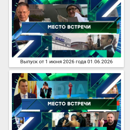
Выпуск от 1 июня 2026 года 01.06.2026