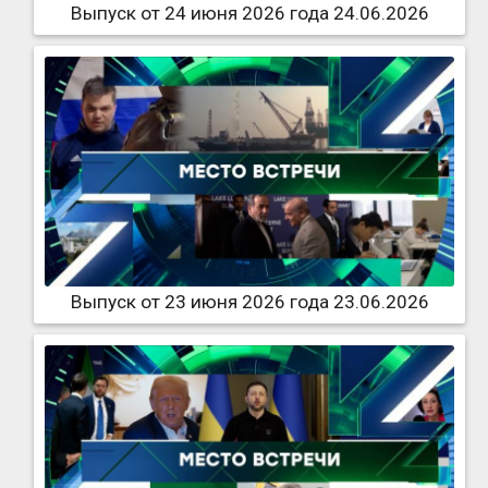
Выпуск от 24 июня 2026 года 24.06.2026
Выпуск от 23 июня 2026 года 23.06.2026