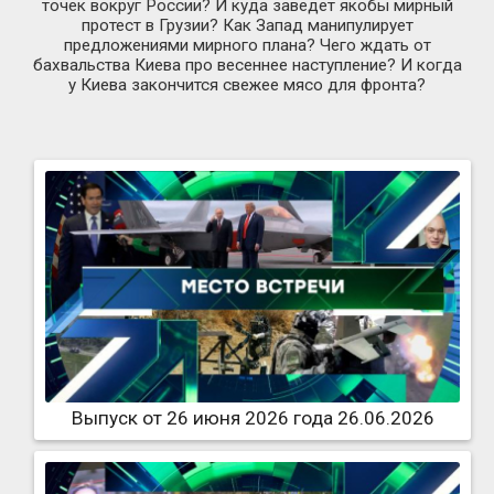
точек вокруг России? И куда заведет якобы мирный
протест в Грузии? Как Запад манипулирует
предложениями мирного плана? Чего ждать от
бахвальства Киева про весеннее наступление? И когда
у Киева закончится свежее мясо для фронта?
Выпуск от 26 июня 2026 года 26.06.2026