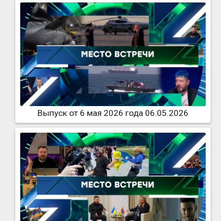
Выпуск от 6 мая 2026 года 06.05.2026