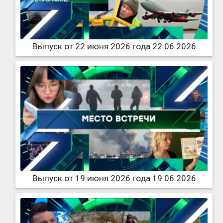
Выпуск от 22 июня 2026 года 22.06.2026
Выпуск от 19 июня 2026 года 19.06.2026