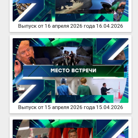
Выпуск от 16 апреля 2026 года 16.04.2026
Выпуск от 15 апреля 2026 года 15.04.2026