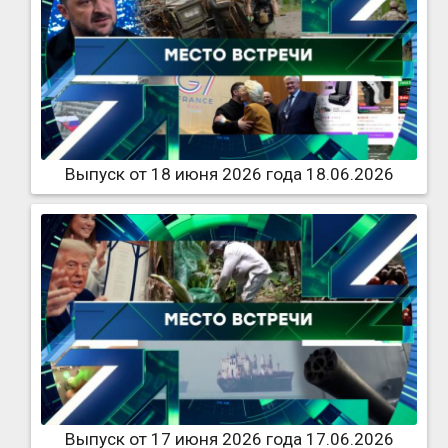
Выпуск от 18 июня 2026 года 18.06.2026
Выпуск от 17 июня 2026 года 17.06.2026