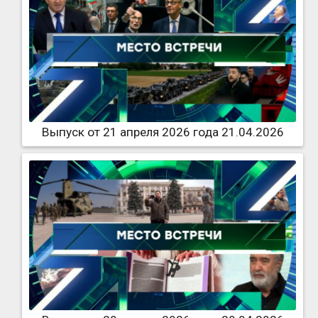
Выпуск от 21 апреля 2026 года 21.04.2026