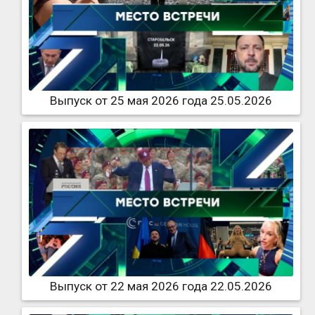
Выпуск от 25 мая 2026 года 25.05.2026
Выпуск от 22 мая 2026 года 22.05.2026