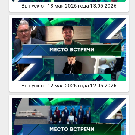
Выпуск от 13 мая 2026 года 13.05.2026
Выпуск от 12 мая 2026 года 12.05.2026