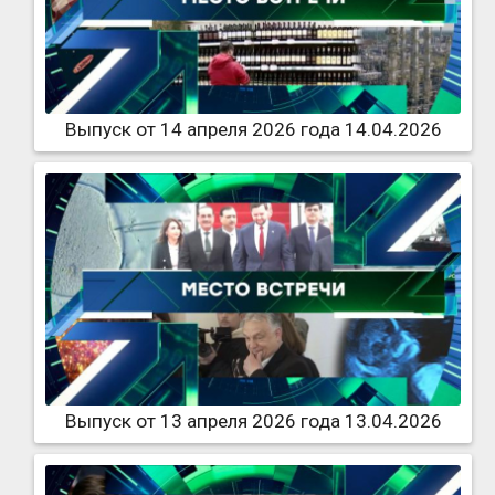
Выпуск от 14 апреля 2026 года 14.04.2026
Выпуск от 13 апреля 2026 года 13.04.2026