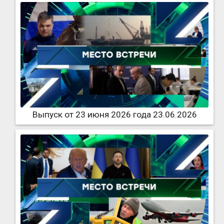
Выпуск от 23 июня 2026 года 23.06.2026