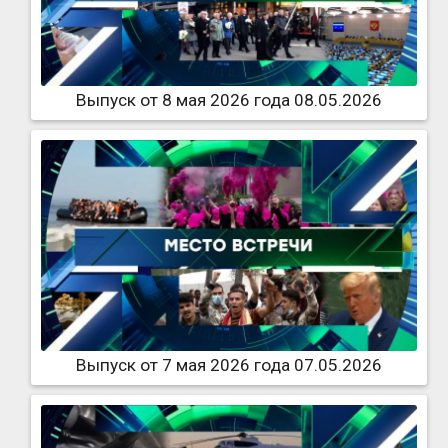
Выпуск от 8 мая 2026 года 08.05.2026
Выпуск от 7 мая 2026 года 07.05.2026