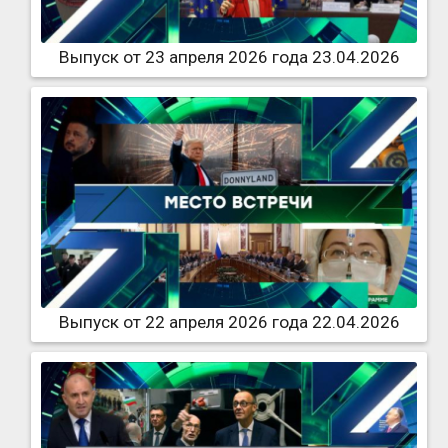
Выпуск от 23 апреля 2026 года 23.04.2026
Выпуск от 22 апреля 2026 года 22.04.2026