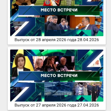
Выпуск от 28 апреля 2026 года 28.04.2026
Выпуск от 27 апреля 2026 года 27.04.2026