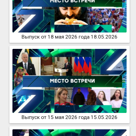
Выпуск от 18 мая 2026 года 18.05.2026
Выпуск от 15 мая 2026 года 15.05.2026