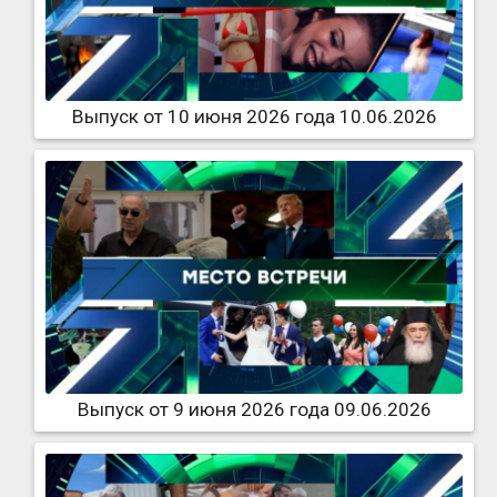
Выпуск от 10 июня 2026 года 10.06.2026
Выпуск от 9 июня 2026 года 09.06.2026