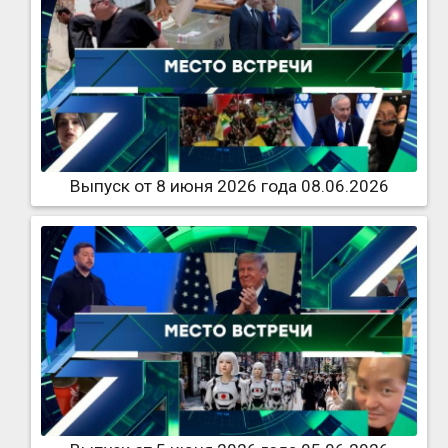
Выпуск от 8 июня 2026 года 08.06.2026