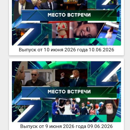
Выпуск от 10 июня 2026 года 10.06.2026
Выпуск от 9 июня 2026 года 09.06.2026