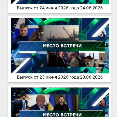
Выпуск от 24 июня 2026 года 24.06.2026
Выпуск от 23 июня 2026 года 23.06.2026