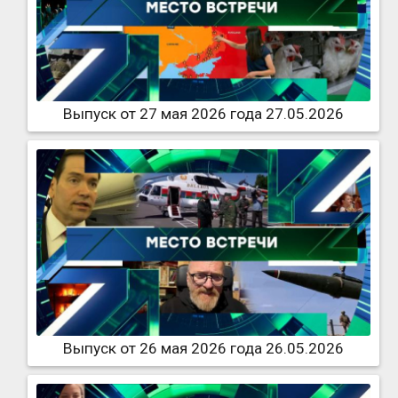
Выпуск от 27 мая 2026 года 27.05.2026
Выпуск от 26 мая 2026 года 26.05.2026