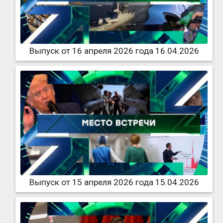
Выпуск от 16 апреля 2026 года 16.04.2026
Выпуск от 15 апреля 2026 года 15.04.2026