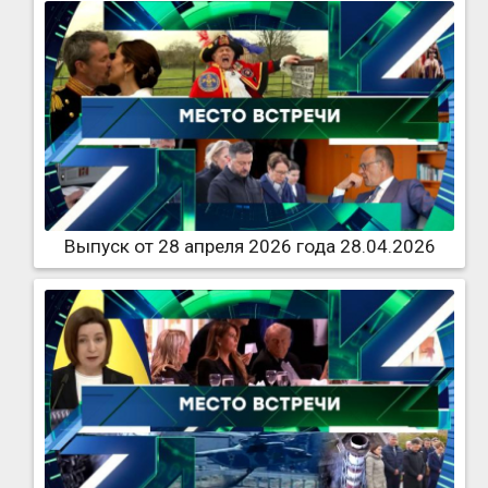
Выпуск от 28 апреля 2026 года 28.04.2026