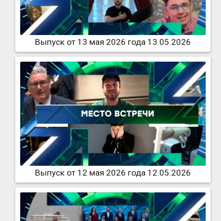
Выпуск от 13 мая 2026 года 13.05.2026
Выпуск от 12 мая 2026 года 12.05.2026