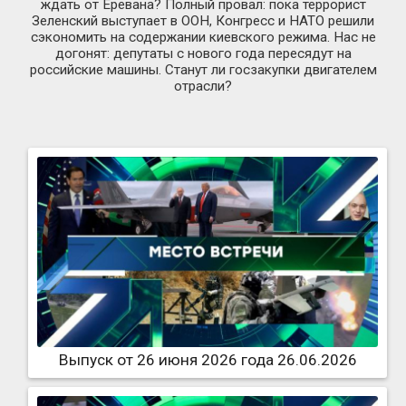
ждать от Еревана? Полный провал: пока террорист
Зеленский выступает в ООН, Конгресс и НАТО решили
сэкономить на содержании киевского режима. Нас не
догонят: депутаты с нового года пересядут на
российские машины. Станут ли госзакупки двигателем
отрасли?
Выпуск от 26 июня 2026 года 26.06.2026