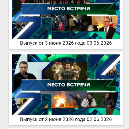
Выпуск от 3 июня 2026 года 03.06.2026
Выпуск от 2 июня 2026 года 02.06.2026