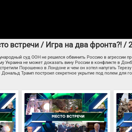
то встречи / Игра на два фронта?! / 
народный суд ООН не решился обвинить Россию в агрессии пр
у Украина не может доказать вину России в конфликте в Дон
стретили Порошенко в Лондоне и чем он хотел напугать Терез
 Дональд Трамп построил секретное укрытие под полем для г