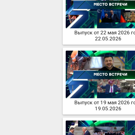
Выпуск от 22 мая 2026 г
22.05.2026
Выпуск от 19 мая 2026 г
19.05.2026