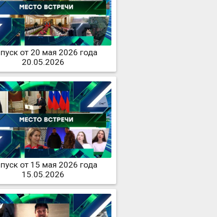
пуск от 20 мая 2026 года
20.05.2026
пуск от 15 мая 2026 года
15.05.2026