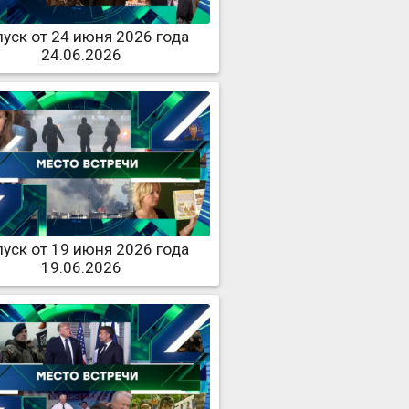
уск от 24 июня 2026 года
24.06.2026
уск от 19 июня 2026 года
19.06.2026