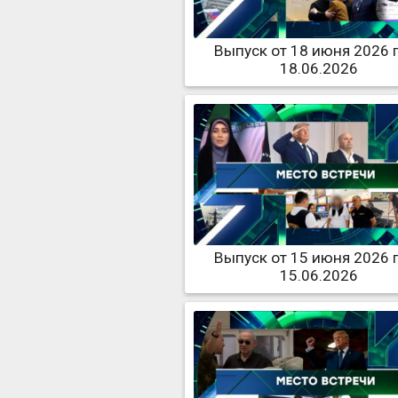
Выпуск от 18 июня 2026 
18.06.2026
Выпуск от 15 июня 2026 
15.06.2026