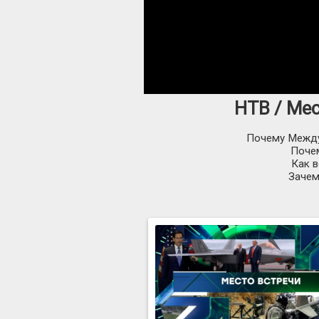
НТВ / Мес
Почему Между
Почем
Как в
Зачем