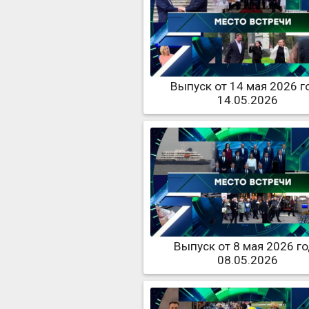
Выпуск от 14 мая 2026 г
14.05.2026
Выпуск от 8 мая 2026 г
08.05.2026