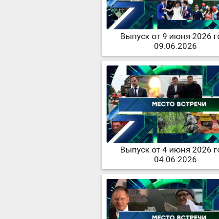
Выпуск от 9 июня 2026 г
09.06.2026
Выпуск от 4 июня 2026 г
04.06.2026