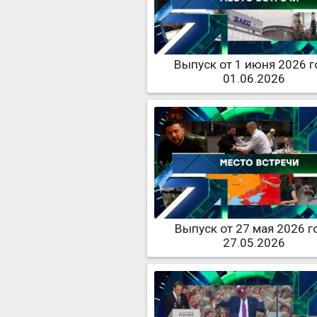
Выпуск от 1 июня 2026 г
01.06.2026
Выпуск от 27 мая 2026 г
27.05.2026