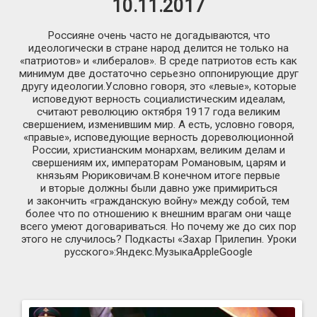
10.11.2017
Россияне очень часто не догадываются, что
идеологически в стране народ делится не только на
«патриотов» и «либералов». В среде патриотов есть как
минимум две достаточно серьезно оппонирующие друг
другу идеологии.Условно говоря, это «левые», которые
исповедуют верность социалистическим идеалам,
считают революцию октября 1917 года великим
свершением, изменившим мир. А есть, условно говоря,
«правые», исповедующие верность дореволюционной
России, христианским монархам, великим делам и
свершениям их, императорам Романовым, царям и
князьям Рюриковичам.В конечном итоге первые
и вторые должны были давно уже примириться
и закончить «гражданскую войну» между собой, тем
более что по отношению к внешним врагам они чаще
всего умеют договариваться. Но почему же до сих пор
этого не случилось? Подкасты «Захар Прилепин. Уроки
русского»:Яндекс.МузыкаAppleGoogle