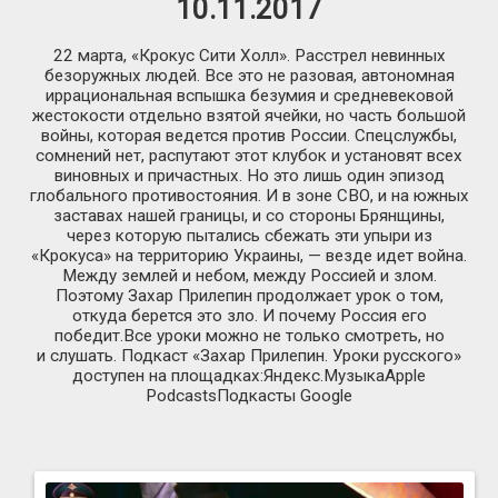
10.11.2017
22 марта, «Крокус Сити Холл». Расстрел невинных
безоружных людей. Все это не разовая, автономная
иррациональная вспышка безумия и средневековой
жестокости отдельно взятой ячейки, но часть большой
войны, которая ведется против России. Спецслужбы,
сомнений нет, распутают этот клубок и установят всех
виновных и причастных. Но это лишь один эпизод
глобального противостояния. И в зоне СВО, и на южных
заставах нашей границы, и со стороны Брянщины,
через которую пытались сбежать эти упыри из
«Крокуса» на территорию Украины, — везде идет война.
Между землей и небом, между Россией и злом.
Поэтому Захар Прилепин продолжает урок о том,
откуда берется это зло. И почему Россия его
победит.Все уроки можно не только смотреть, но
и слушать. Подкаст «Захар Прилепин. Уроки русского»
доступен на площадках:Яндекс.МузыкаApple
PodcastsПодкасты Google