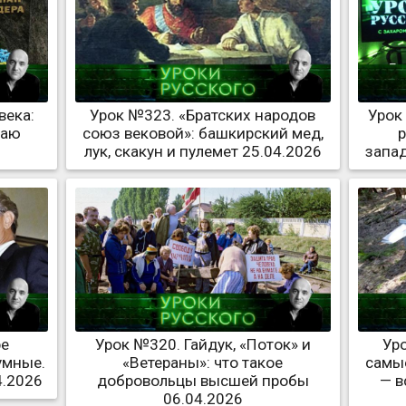
века:
Урок №323. «Братских народов
Урок
раю
союз вековой»: башкирский мед,
р
лук, скакун и пулемет 25.04.2026
запад
ре
Урок №320. Гайдук, «Поток» и
Ур
умные.
«Ветераны»: что такое
самы
4.2026
добровольцы высшей пробы
— в
06.04.2026