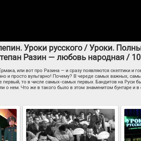
епин. Уроки русского / Уроки. Полн
тепан Разин — любовь народная / 10
рмака, или вот про Разина — и сразу появляются скептики и го
ично и просто вульгарно! Почему? В череде самых важных, са
е первый, то в числе самых-самых первых. Бандитов на Руси 
ли о нем. Что же в такого было в этом знаменитом бунтаре и в е