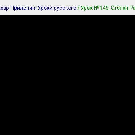
хар Прилепин. Уроки русского
/ Урок №145. Степан Р