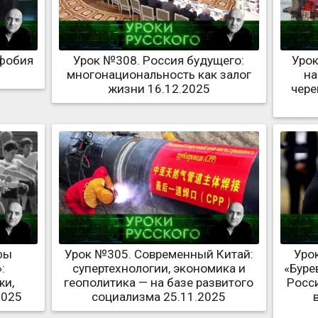
офобия
Урок №308. Россия будущего:
Урок
многонациональность как залог
на
жизни 16.12.2025
чере
фы
Урок №305. Современный Китай:
Уро
:
супертехнологии, экономика и
«Буре
жи,
геополитика — на базе развитого
Росс
2025
социализма 25.11.2025