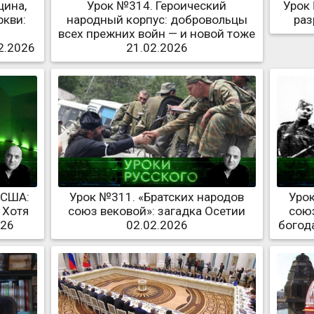
цина,
Урок №314. Героический
Урок
ркви:
народный корпус: добровольцы
раз
всех прежних войн — и новой тоже
2.2026
21.02.2026
 США:
Урок №311. «Братских народов
Урок
 Хотя
союз вековой»: загадка Осетии
союз
026
02.02.2026
богод