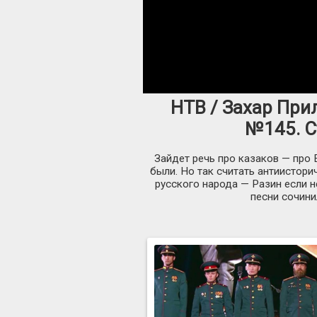
НТВ / Захар Прил
№145. С
Зайдет речь про казаков — про Е
были. Но так считать антиистор
русского народа — Разин если н
песни сочини