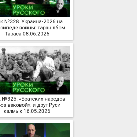
к №328. Украина-2026 на
сипеде войны: таран лбом
Тараса 08.06.2026
 №325. «Братских народов
юз вековой»: и друг Руси
калмык 16.05.2026