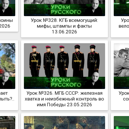
 воины
Урок №328. КГБ всемогущий:
Уро
.2026
мифы, штампы и факты
вело
13.06.2026
вает
Урок №326. МГБ СССР: железная
Урок
ыть?..
хватка и неизбежный контроль во
со
имя Победы 23.05.2026