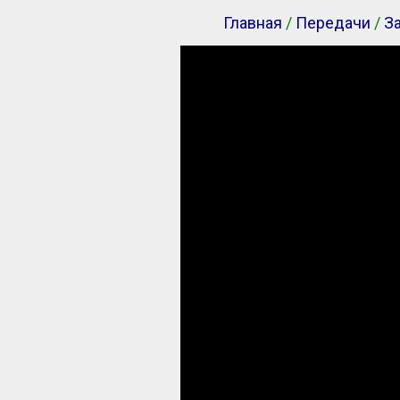
Главная
/
Передачи
/
За