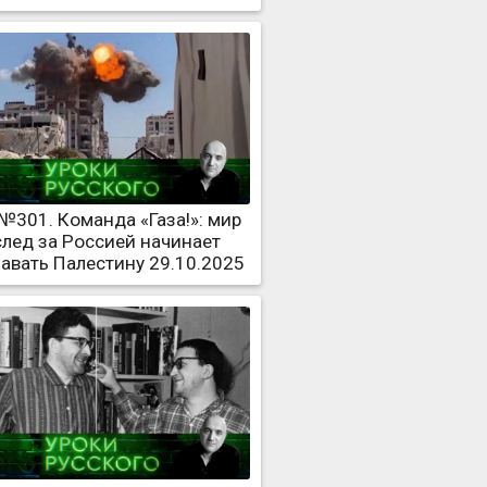
№301. Команда «Газа!»: мир
след за Россией начинает
авать Палестину 29.10.2025