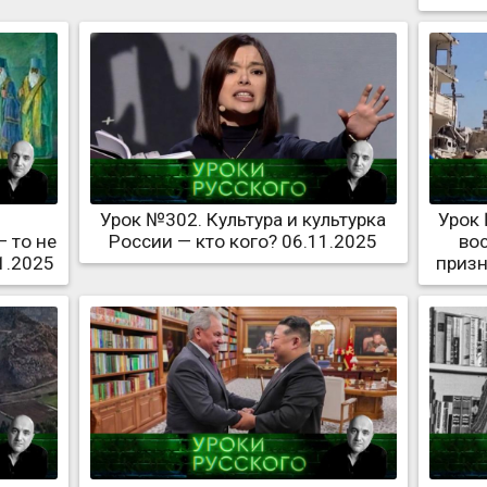
Урок №302. Культура и культурка
Урок 
— то не
России — кто кого? 06.11.2025
во
1.2025
призн