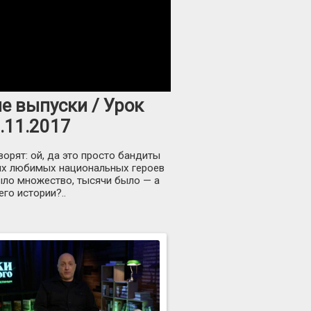
ые выпуски / Урок
.11.2017
ворят: ой, да это просто бандиты
мых любимых национальных героев
было множество, тысячи было — а
го истории?..