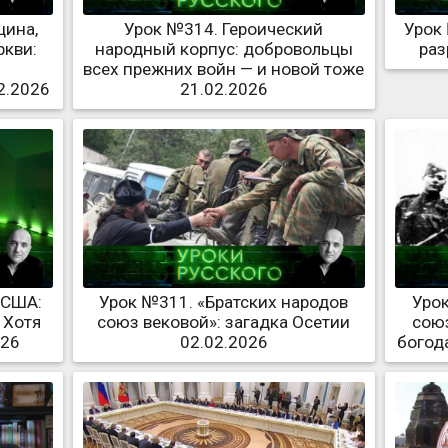
цина,
Урок №314. Героический
Урок
ркви:
народный корпус: добровольцы
раз
всех прежних войн — и новой тоже
2.2026
21.02.2026
 США:
Урок №311. «Братских народов
Урок
 Хотя
союз вековой»: загадка Осетии
союз
026
02.02.2026
богод