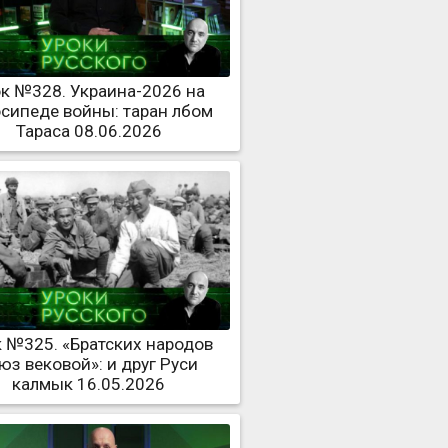
к №328. Украина-2026 на
сипеде войны: таран лбом
Тараса 08.06.2026
 №325. «Братских народов
юз вековой»: и друг Руси
калмык 16.05.2026