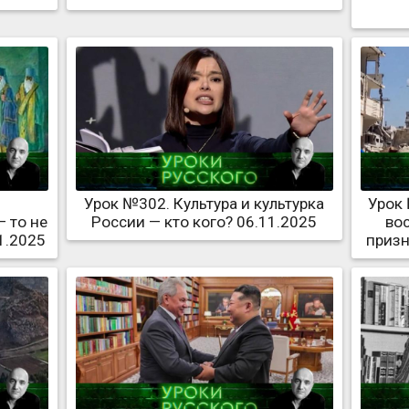
Урок №302. Культура и культурка
Урок 
— то не
России — кто кого? 06.11.2025
во
1.2025
призн