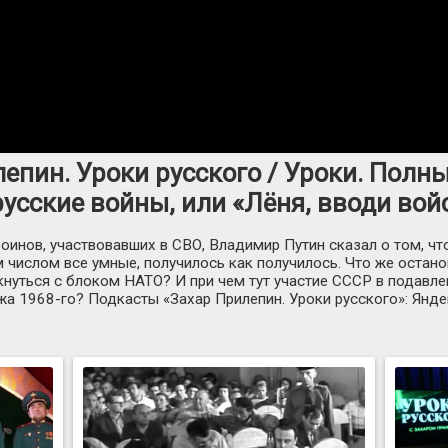
епин. Уроки русского / Уроки. Полн
усские войны, или «Лёня, вводи войс
воинов, участвовавших в СВО, Владимир Путин сказал о том, ч
м числом все умные, получилось как получилось. Что же оста
кнуться с блоком НАТО? И при чем тут участие СССР в подавле
жа 1968-го? Подкасты «Захар Прилепин. Уроки русского»: Янде