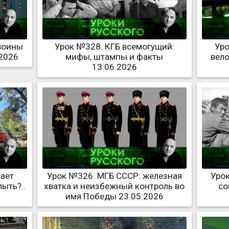
 воины
Урок №328. КГБ всемогущий:
Уро
.2026
мифы, штампы и факты
вело
13.06.2026
вает
Урок №326. МГБ СССР: железная
Урок
ыть?..
хватка и неизбежный контроль во
со
имя Победы 23.05.2026