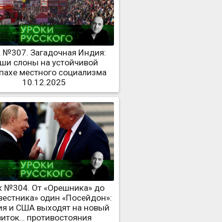
 №307. Загадочная Индия:
ши слоны на устойчивой
пахе местного социализма
10.12.2025
к №304. От «Орешника» до
вестника» один «Посейдон»:
ия и США выходят на новый
виток… противостояния