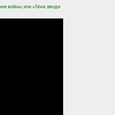
кие войны, или «Лёня, вводи