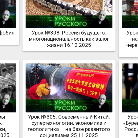
офобия
Урок №308. Россия будущего:
Урок
многонациональность как залог
на
жизни 16.12.2025
чере
фы
Урок №305. Современный Китай:
Уро
:
супертехнологии, экономика и
«Буре
жи,
геополитика — на базе развитого
Росс
2025
социализма 25.11.2025