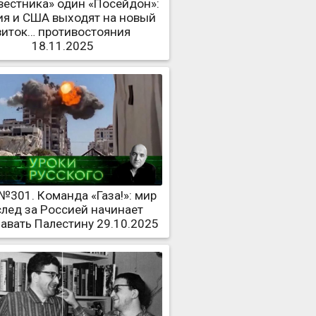
вестника» один «Посейдон»:
ия и США выходят на новый
виток… противостояния
18.11.2025
№301. Команда «Газа!»: мир
след за Россией начинает
авать Палестину 29.10.2025