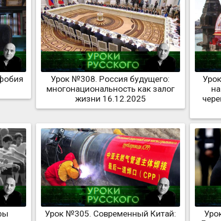
офобия
Урок №308. Россия будущего:
Урок
многонациональность как залог
на
жизни 16.12.2025
чере
фы
Урок №305. Современный Китай:
Уро