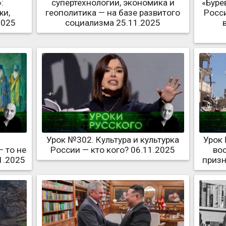
:
супертехнологии, экономика и
«Буре
жи,
геополитика — на базе развитого
Росс
2025
социализма 25.11.2025
Урок №302. Культура и культурка
Урок 
— то не
России — кто кого? 06.11.2025
во
1.2025
призн