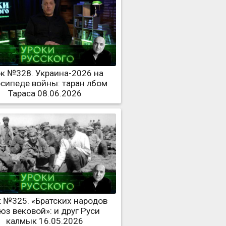
к №328. Украина-2026 на
сипеде войны: таран лбом
Тараса 08.06.2026
 №325. «Братских народов
юз вековой»: и друг Руси
калмык 16.05.2026