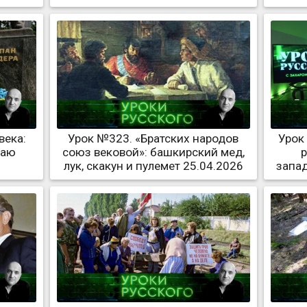
века:
Урок №323. «Братских народов
Урок
раю
союз вековой»: башкирский мед,
р
лук, скакун и пулемет 25.04.2026
запад