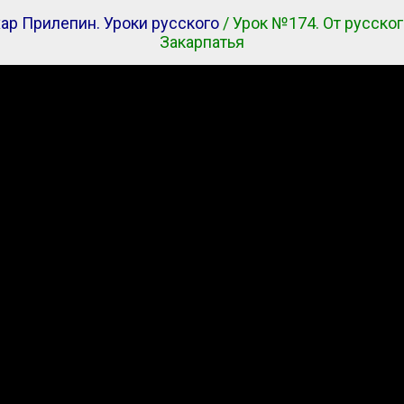
ар Прилепин. Уроки русского
/ Урок №174. От русско
Закарпатья