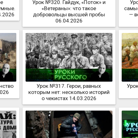
ре
Урок №320. Гайдук, «Поток» и
Ур
умные.
«Ветераны»: что такое
самы
4.2026
добровольцы высшей пробы
— в
06.04.2026
нство
Урок №317. Герои, равных
Урок
2026
которым нет: несколько историй
о чекистах 14.03.2026