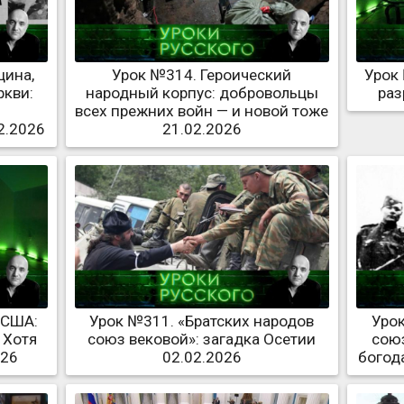
цина,
Урок №314. Героический
Урок
ркви:
народный корпус: добровольцы
раз
всех прежних войн — и новой тоже
2.2026
21.02.2026
 США:
Урок №311. «Братских народов
Урок
 Хотя
союз вековой»: загадка Осетии
союз
026
02.02.2026
богод