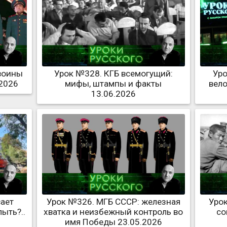
 воины
Урок №328. КГБ всемогущий:
Уро
.2026
мифы, штампы и факты
вело
13.06.2026
вает
Урок №326. МГБ СССР: железная
Урок
ыть?..
хватка и неизбежный контроль во
со
имя Победы 23.05.2026