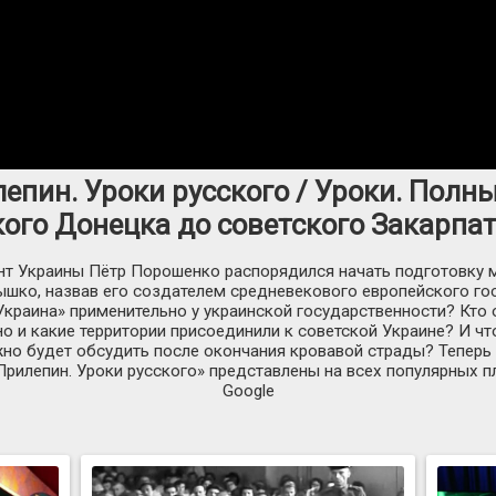
епин. Уроки русского / Уроки. Полн
ого Донецка до советского Закарпат
нт Украины Пётр Порошенко распорядился начать подготовку 
шко, назвав его создателем средневекового европейского гос
Украина» применительно у украинской государственности? Кто 
о и какие территории присоединили к советской Украине? И чт
но будет обсудить после окончания кровавой страды? Теперь 
Прилепин. Уроки русского» представлены на всех популярных 
Google