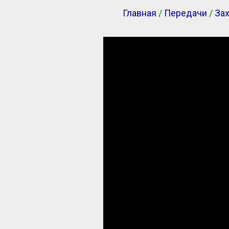
Главная
/
Передачи
/
Зах