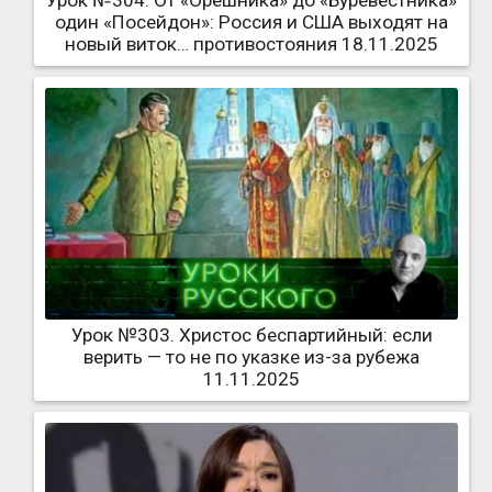
Урок №304. От «Орешника» до «Буревестника»
один «Посейдон»: Россия и США выходят на
новый виток… противостояния 18.11.2025
Урок №303. Христос беспартийный: если
верить — то не по указке из-за рубежа
11.11.2025