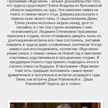
Программа «Жди меня» - лучшее доказательство того,
что чудеса существуют! Елена Асадова из Ярославской
области надеялась на чудо. Она написала заявку на
поиск от имени своего отца. Девушка рассказала о
первом сыне своего папы. О существовании Димы
Елена узнала несколько недель назад, да и то
случайно, и с тех пор горела желанием с ним
познакомиться. Людмила Степановна Герасимова
приехала в студию, почти отчаявшись увидеть сына, но
долгожданная встреча все-таки состоялась, заставив
поверить в чудеса даже отъявленных скептиков! Когда
мама и сын воссоединились, коллектив «Жди меня»
решил узнать о планах семьи на Новый год и пригласил
счастливых родственников в праздничную студию. В
преддверии Нового года принято подводить итоги и
строить планы на будущее. В программе «Жди меня»
тоже есть традиция: вспоминать самые яркие,
драматичные и трогательные встречи уходящего года.
Такие, как встреча Даши Угрюмовой и… Даши
Угрюмовой! Чудеса, да и только…